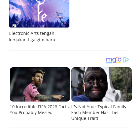
Electronic Arts tengah
kerjakan tiga gim baru