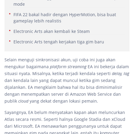
mode
FIFA 22 bakal hadir dengan HyperMotion, bisa buat
gameplay lebih realistis
Electronic Arts akan kembali ke Steam
Electronic Arts tengah kerjakan tiga gim baru
Selain menguji sinkronisasi akun, uji coba ini juga akan
mengukur bagaimana
platform streaming
EA ini bekerja dalam
situasi nyata. Misalnya, ketika terjadi kendala seperti
delay, lag
dan kendala lain yang dapat muncul ketika gim sedang
dijalankan. EA mengklaim bahwa hal itu bisa diminimalisir
dengan menempatkan server di Amazon Web Service dan
publik
cloud
yang dekat dengan lokasi pemain.
Sayangnya, EA belum menyatakan kapan akan meluncurkan
Atlas secara resmi. Seperti halnya Google Stadia dan xCloud
dari Microsoft. EA menawarkan penggunanya untuk dapat
memainkan gim pada perangkat lain, entah itu komputer,