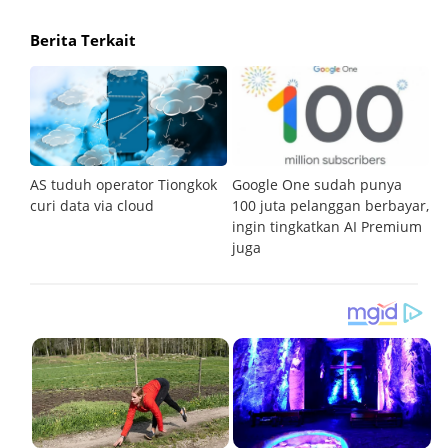
Berita Terkait
AS tuduh operator Tiongkok
Google One sudah punya
Al
curi data via cloud
100 juta pelanggan berbayar,
s
as
ingin tingkatkan AI Premium
k
juga
o