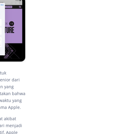
tuk
enior dari
an yang
atakan bahwa
waktu yang
ama Apple.
t akibat
ri menjadi
if, Apple