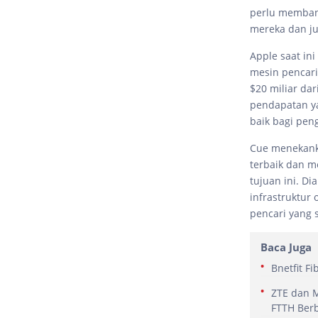
perlu membang
mereka dan j
Apple saat in
mesin pencari
$20 miliar dar
pendapatan y
baik bagi pen
Cue menekank
terbaik dan m
tujuan ini. D
infrastruktur
pencari yang 
Baca Juga
Bnetfit F
ZTE dan 
FTTH Berb