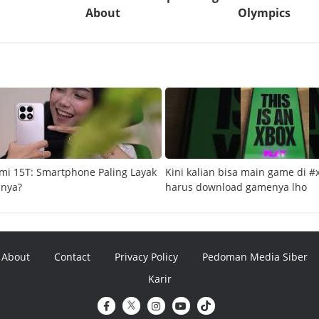
mi 15T: Smartphone Paling Layak
Kini kalian bisa main game di #
snya?
harus download gamenya lho
About
Contact
Privacy Policy
Pedoman Media Siber
Karir