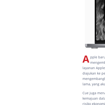
A
pple bar
mengemba
layanan Apple
diajukan ke pe
mengembangka
lama, yang ak
Cue juga men
kemajuan dal
risiko ekonomi