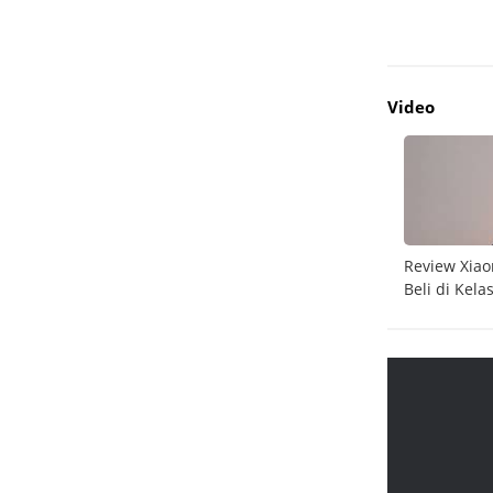
Video
do
Unboxing Galaxy A26 5G
Review Xiao
Beli di Kela