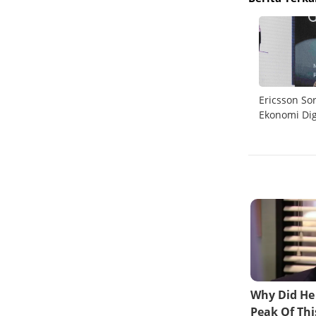
stival
MyRepublic Air Lolos Uji Operasi, Siap
Ericsson So
Ekspansi ke 90 Kota dengan Internet 5G
Ekonomi Dig
Unlimited