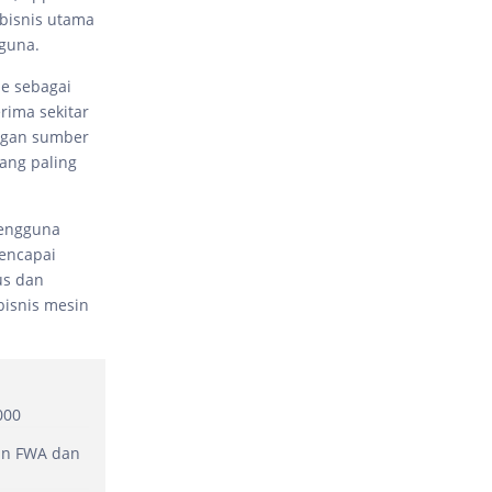
bisnis utama
guna.
e sebagai
rima sekitar
langan sumber
ang paling
pengguna
mencapai
us dan
bisnis mesin
000
an FWA dan