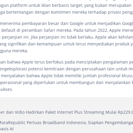
un platform untuk iklan berbasis target, yang bukan merupakan 
uga bertentangan dengan komitmen mereka terhadap privasi peng
i menerima pembayaran besar dari Google untuk menjadikan Googl
 default di peramban Safari mereka. Pada tahun 2022, Apple mene
i perjanjian ini. Jika perjanjian ini tidak berlaku, Apple akan kehi
ang signifikan dan kemampuan untuk terus menyediakan produk y
gguna mereka.
an bahwa Apple terus berfokus pada menciptakan pengalaman 
engeksplorasi potensi kemitraan dengan perusahaan lain untuk 
ia menyatakan bahwa Apple tidak memiliki jumlah profesional khus
 operasional yang diperlukan untuk membangun dan menjalankan 
sukses.
iber dan Vidio Hadirkan Paket Internet Plus Streaming Mulai Rp229.
MoraRepublic Perluas Broadband Indonesia, Siapkan Pengembang
asis AI