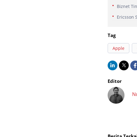
Biznet Ti
Ericsson 
Tag
Apple
Editor
N
Berita Terka