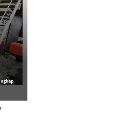
angkap
a