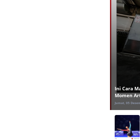
Ini Cara M
Momen Arti
Jumat, 05 Dese