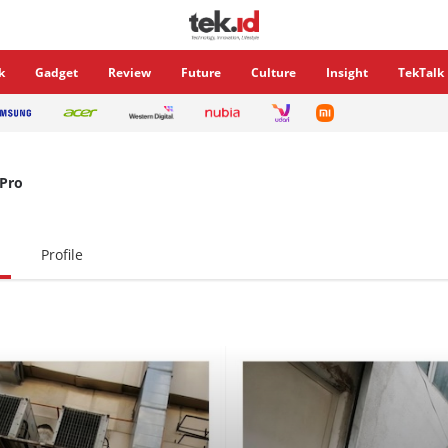
k
Gadget
Review
Future
Culture
Insight
TekTalk
 Pro
Profile