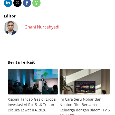
Editor
Ghani Nurcahyadi
Berita Terkait
Buds
Xiaomi Tancap Gas di Eropa,
Ini Cara Seru Nobar dan
X
ngan
Investasi AI Rp151,6 Triliun
Nonton Film Bersama
8
Lama
Dibuka Lewat IFA 2026
Keluarga dengan Xiaomi TV S
A