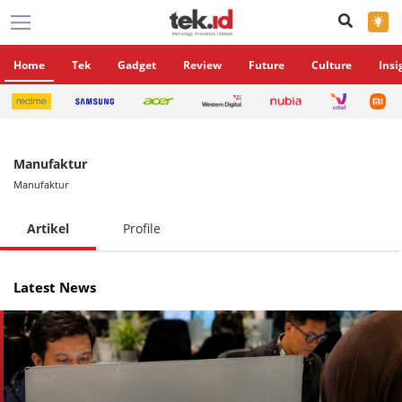
×
Home
Tek
Gadget
Review
Future
Culture
Insi
Manufaktur
Manufaktur
Artikel
Profile
Latest News