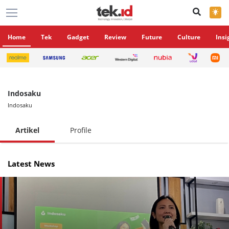
×
Home
Tek
Gadget
Review
Future
Culture
Insi
Indosaku
Indosaku
Artikel
Profile
Latest News