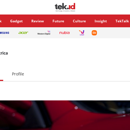
k
Gadget
Review
Future
Culture
Insight
TekTalk
trica
Profile