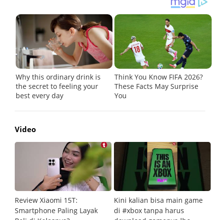
Video
Review Xiaomi 15T:
Kini kalian bisa main game
Pe
Smartphone Paling Layak
di #xbox tanpa harus
fi