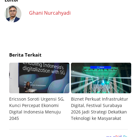
Ghani Nurcahyadi
Berita Terkait
Ericsson Soroti Urgensi 5G,
Biznet Perkuat Infrastruktur
My
 90
Kunci Percepat Ekonomi
Digital, Festival Surabaya
Op
Digital Indonesia Menuju
2026 Jadi Strategi Dekatkan
K
2045
Teknologi ke Masyarakat
U