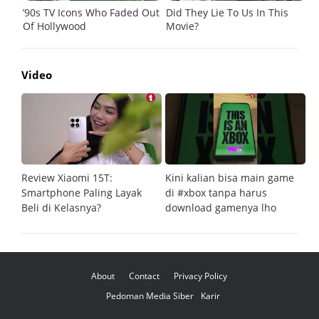
Video
Review Xiaomi 15T:
Kini kalian bisa main game
Pe
Smartphone Paling Layak
di #xbox tanpa harus
fi
Beli di Kelasnya?
download gamenya lho
G
About
Contact
Privacy Policy
Pedoman Media Siber
Karir