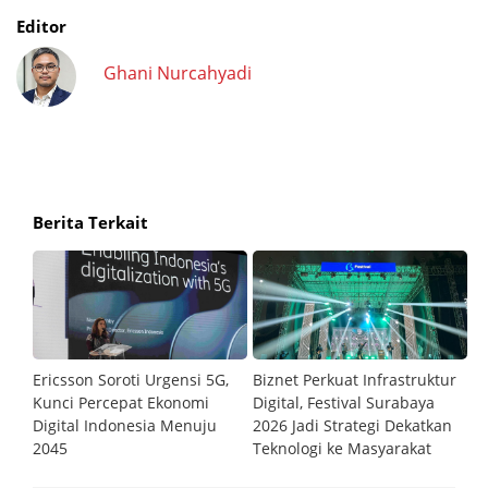
Editor
Ghani Nurcahyadi
Berita Terkait
Ericsson Soroti Urgensi 5G,
Biznet Perkuat Infrastruktur
My
 90
Kunci Percepat Ekonomi
Digital, Festival Surabaya
Op
Digital Indonesia Menuju
2026 Jadi Strategi Dekatkan
K
2045
Teknologi ke Masyarakat
U