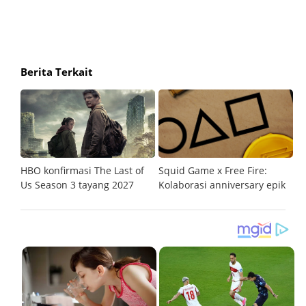
Berita Terkait
HBO konfirmasi The Last of
Squid Game x Free Fire:
T
ar
Us Season 3 tayang 2027
Kolaborasi anniversary epik
ek