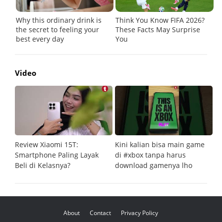
Video
Review Xiaomi 15T:
Kini kalian bisa main game
Pe
Smartphone Paling Layak
di #xbox tanpa harus
fi
Beli di Kelasnya?
download gamenya lho
G
About
Contact
Privacy Policy