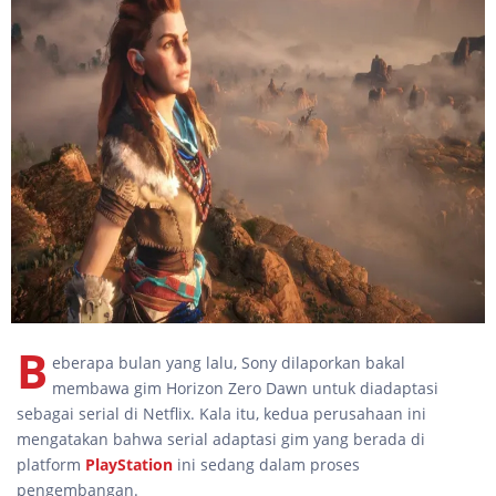
B
eberapa bulan yang lalu, Sony dilaporkan bakal
membawa gim Horizon Zero Dawn untuk diadaptasi
sebagai serial di Netflix. Kala itu, kedua perusahaan ini
mengatakan bahwa serial adaptasi gim yang berada di
platform
PlayStation
ini sedang dalam proses
pengembangan.