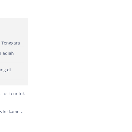
a Tenggara
 Hadiah
ung di
si usia untuk
es ke kamera