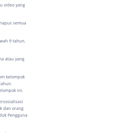
au video yang
nghapus semua
awah 9 tahun,
ma atau yang
lam kelompok
tahun.
elompok ini.
sosialisasi
ak dan orang
roduk Pengguna