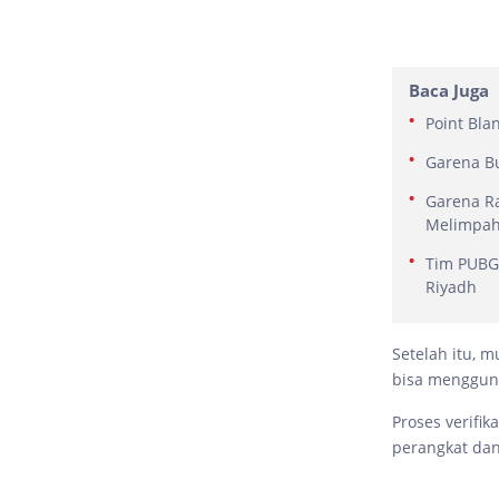
Baca Juga
Point Bla
Garena Bu
Garena Ra
Melimpa
Tim PUBG 
Riyadh
Setelah itu, m
bisa mengguna
Proses verifi
perangkat dan