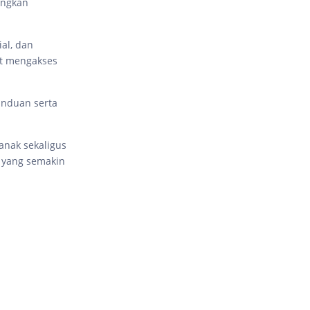
ingkan
al, dan
at mengakses
anduan serta
anak sekaligus
 yang semakin