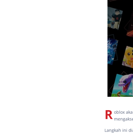
R
oblox ak
mengakses
Langkah ini d