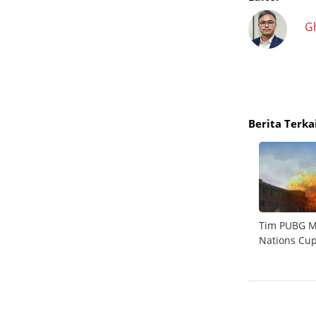
G
Berita Terka
tum
GTA 6 Bakal Punya Sistem Chapter, Mirip Red
Tim PUBG MO
ual
Dead Redemption 2
Nations Cup