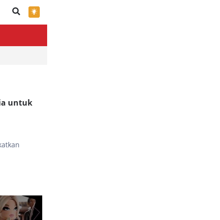
×
ia untuk
katkan