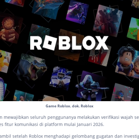
Game Roblox. dok. Roblox
an mewajibkan seluruh penggunanya melakukan verifikasi wajah s
 fitur komunikasi di platform mulai Januari 2026.
iambil setelah Roblox menghadapi gelombang gugatan dan investiga