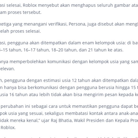
ikasi selesai, Roblox menyebut akan menghapus seluruh gambar at
am proses tersebut.
ketiga yang menangani verifikasi, Persona, juga disebut akan me
telah proses selesai.
ikasi, pengguna akan ditempatkan dalam enam kelompok usia: di b
3–15 tahun, 16–17 tahun, 18–20 tahun, dan 21 tahun ke atas.
hanya memperbolehkan komunikasi dengan kelompok usia yang sa
relevan.
h, pengguna dengan estimasi usia 12 tahun akan ditempatkan da
n hanya bisa berkomunikasi dengan pengguna berusia hingga 15 
sia 16 tahun atau lebih tidak akan bisa mengirim pesan kepada k
 perubahan ini sebagai cara untuk memastikan pengguna dapat ber
ok usia yang sesuai, sekaligus membatasi kontak antara anak-an
idak mereka kenal,” ujar Raj Bhatia, Wakil Presiden dan Kepala P
 Roblox.