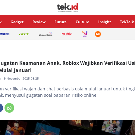
k
Gadget
Review
Future
Culture
Insight
TekTalk
ugatan Keamanan Anak, Roblox Wajibkan Verifikasi Us
Mulai Januari
u, 19 November 2025 08:25
n verifikasi wajah dan chat berbasis usia mulai Januari untuk ting
, menyusul gugatan soal paparan risiko online.