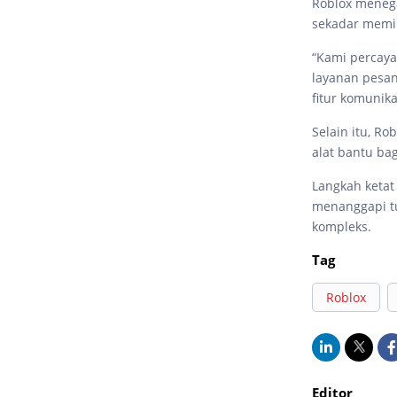
Roblox menega
sekadar memi
“Kami percaya
layanan pesan
fitur komunika
Selain itu, R
alat bantu ba
Langkah ketat
menanggapi tu
kompleks.
Tag
Roblox
Editor