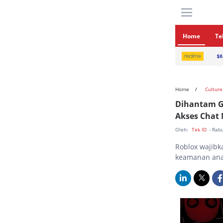
Home
Te
Home
Culture
Dihantam G
Akses Chat 
Oleh:
Tek ID
- Rab
Roblox wajibka
keamanan anak