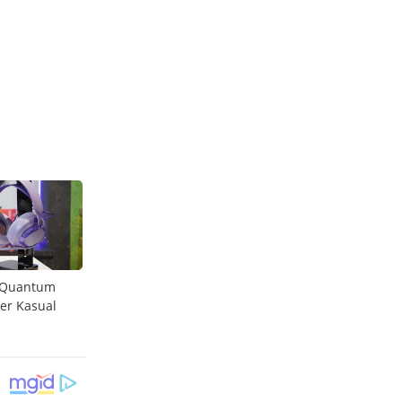
g Quantum
GTA 6 Bakal Punya Sistem Chapter, Mirip Red
Tim P
mer Kasual
Dead Redemption 2
Natio