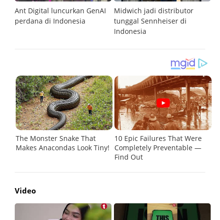
G
Ant Digital luncurkan GenAI
Midwich jadi distributor
V
perdana di Indonesia
tunggal Sennheiser di
ki
Indonesia
Video