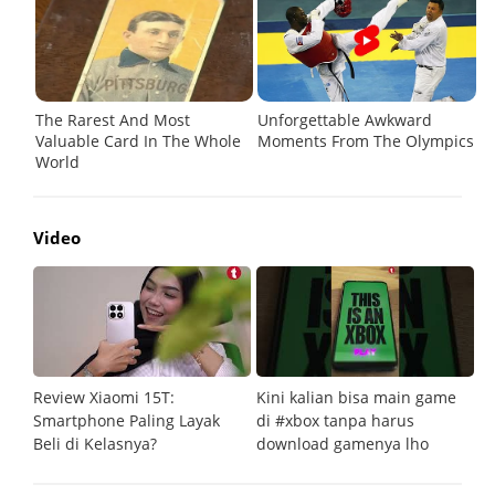
Video
Review Xiaomi 15T:
Kini kalian bisa main game
Pe
Smartphone Paling Layak
di #xbox tanpa harus
fi
Beli di Kelasnya?
download gamenya lho
G