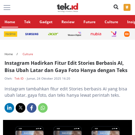
×
Home
Tek
Gadget
Review
Future
Culture
Insi
Home
Culture
Instagram Hadirkan Fitur Edit Stories Berbasis AI,
Bisa Ubah Latar dan Gaya Foto Hanya dengan Teks
Oleh:
Tek ID
- Jumat, 24 Oktober 2025 16:20
Instagram tambahkan fitur edit Stories berbasis AI yang bisa
ubah latar, gaya foto, dan teks hanya lewat perintah teks.