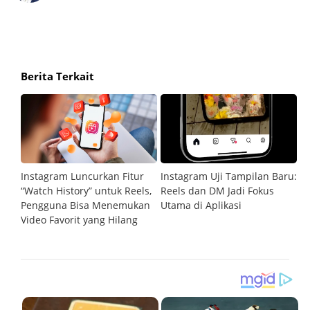
Berita Terkait
Instagram Luncurkan Fitur
Instagram Uji Tampilan Baru:
Me
“Watch History” untuk Reels,
Reels dan DM Jadi Fokus
P
p
Pengguna Bisa Menemukan
Utama di Aplikasi
O
Video Favorit yang Hilang
S
P