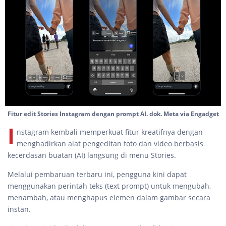
Fitur edit Stories Instagram dengan prompt AI. dok. Meta via Engadget
I
nstagram kembali memperkuat fitur kreatifnya dengan
menghadirkan alat pengeditan foto dan video berbasis
kecerdasan buatan (AI) langsung di menu Stories.
Melalui pembaruan terbaru ini, pengguna kini dapat
menggunakan perintah teks (text prompt) untuk mengubah,
menambah, atau menghapus elemen dalam gambar secara
instan.