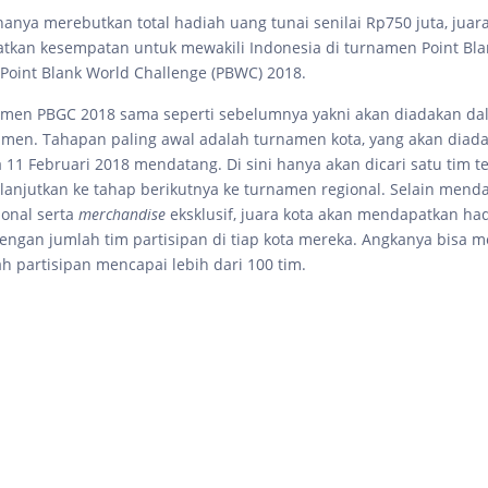
 hanya merebutkan total hadiah uang tunai senilai Rp750 juta, juar
kan kesempatan untuk mewakili Indonesia di turnamen Point Blan
 Point Blank World Challenge (PBWC) 2018.
amen PBGC 2018 sama seperti sebelumnya yakni akan diadakan da
men. Tahapan paling awal adalah turnamen kota, yang akan diad
 11 Februari 2018 mendatang. Di sini hanya akan dicari satu tim te
lanjutkan ke tahap berikutnya ke turnamen regional. Selain menda
onal serta
merchandise
eksklusif, juara kota akan mendapatkan ha
dengan jumlah tim partisipan di tiap kota mereka. Angkanya bisa 
lah partisipan mencapai lebih dari 100 tim.