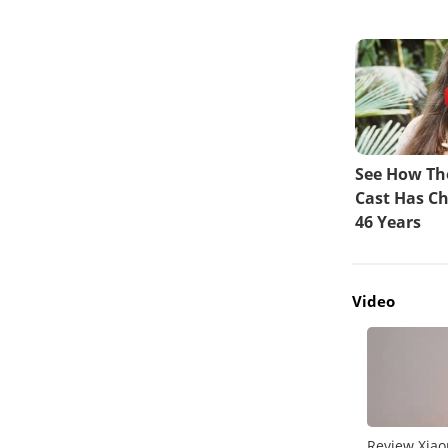
Video
do
Unboxing Galaxy A26 5G
Review Xiao