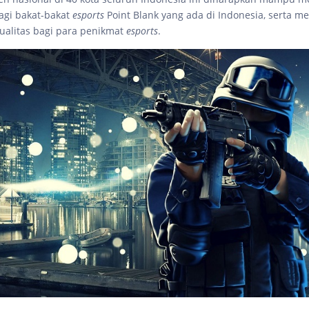
agi bakat-bakat
esports
Point Blank yang ada di Indonesia, serta 
ualitas bagi para penikmat
esports
.