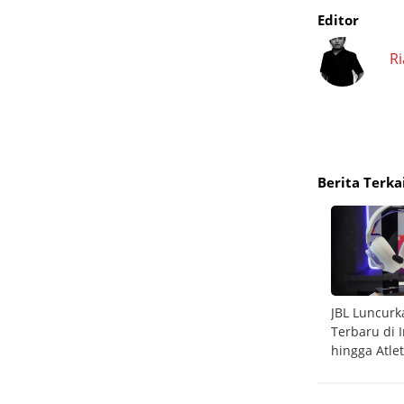
Editor
R
Berita Terka
rip Red
6 Game PS5 Terbaik yang Wajib Dimainkan di
JBL Luncur
2026
Terbaru di 
hingga Atlet