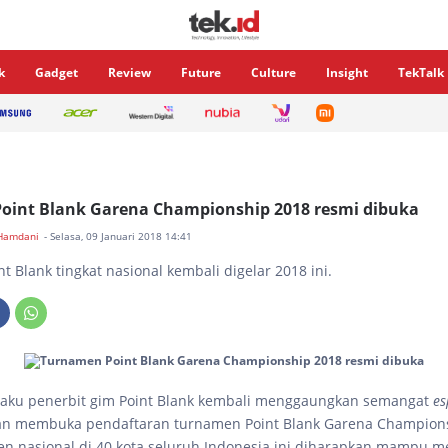
k
Gadget
Review
Future
Culture
Insight
TekTalk
oint Blank Garena Championship 2018 resmi dibuka
 Hamdani
- Selasa, 09 Januari 2018 14:41
t Blank tingkat nasional kembali digelar 2018 ini.
laku penerbit gim Point Blank kembali menggaungkan semangat
es
an membuka pendaftaran turnamen Point Blank Garena Champions
n nasional di 40 kota seluruh Indonesia ini diharapkan mampu m