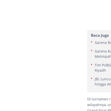
Baca Juga
Garena Bu
Garena Ra
Melimpa
Tim PUBG 
Riyadh
JBL Luncu
hingga At
Di turnamen re
wilayahnya, u
Grand Final P