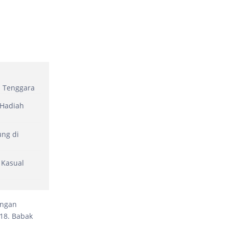
a Tenggara
 Hadiah
ung di
 Kasual
engan
18. Babak