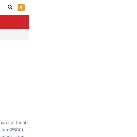
×
ports
di tanah
hip (PBGC)
enjadi ajang