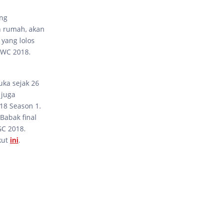
ung
n rumah, akan
 yang lolos
BWC 2018.
uka sejak 26
 juga
18 Season 1.
Babak final
GC 2018.
kut
ini
.