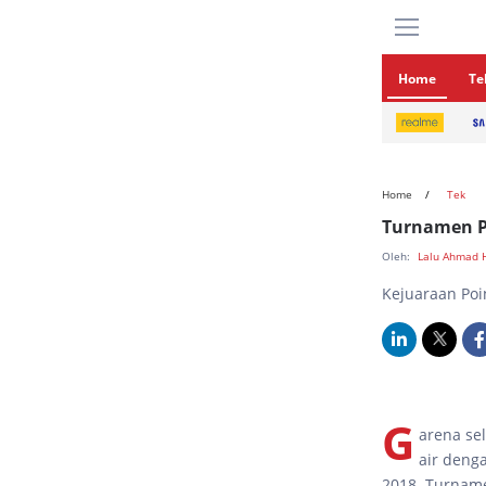
Home
Te
Home
Tek
Turnamen P
Oleh:
Lalu Ahmad
Kejuaraan Poin
G
arena se
air deng
2018. Turname