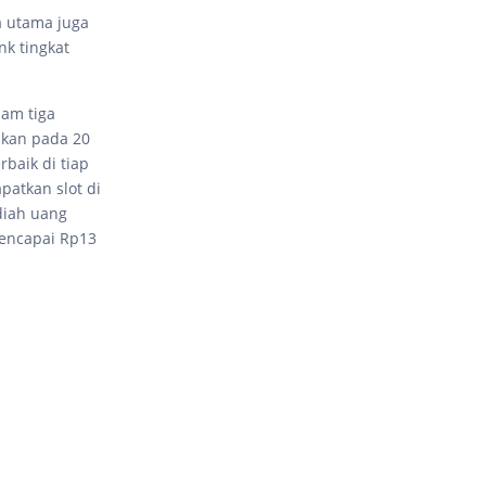
a utama juga
k tingkat
lam tiga
akan pada 20
rbaik di tiap
patkan slot di
diah uang
mencapai Rp13