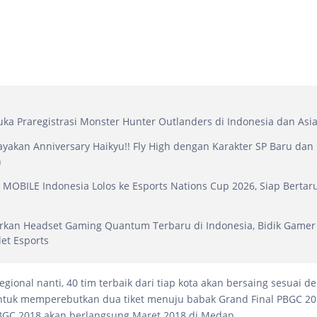
ka Praregistrasi Monster Hunter Outlanders di Indonesia dan Asi
yakan Anniversary Haikyu!! Fly High dengan Karakter SP Baru dan
h
MOBILE Indonesia Lolos ke Esports Nations Cup 2026, Siap Bertar
rkan Headset Gaming Quantum Terbaru di Indonesia, Bidik Gamer
let Esports
gional nanti, 40 tim terbaik dari tiap kota akan bersaing sesuai d
ntuk memperebutkan dua tiket menuju babak Grand Final PBGC 20
BGC 2018 akan berlangsung Maret 2018 di Medan.