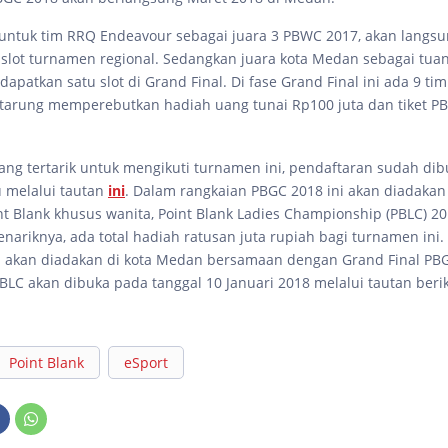
untuk tim RRQ Endeavour sebagai juara 3 PBWC 2017, akan langs
lot turnamen regional. Sedangkan juara kota Medan sebagai tua
patkan satu slot di Grand Final. Di fase Grand Final ini ada 9 tim
tarung memperebutkan hadiah uang tunai Rp100 juta dan tiket P
ang tertarik untuk mengikuti turnamen ini, pendaftaran sudah dib
 melalui tautan
ini
. Dalam rangkaian PBGC 2018 ini akan diadakan
t Blank khusus wanita, Point Blank Ladies Championship (PBLC) 20
nariknya, ada total hadiah ratusan juta rupiah bagi turnamen ini. 
a akan diadakan di kota Medan bersamaan dengan Grand Final PB
BLC akan dibuka pada tanggal 10 Januari 2018 melalui tautan beri
Point Blank
eSport