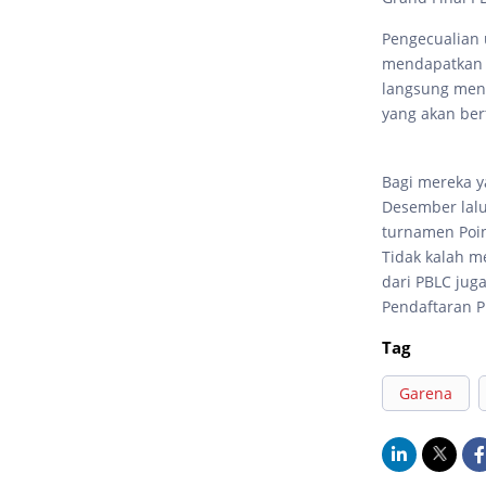
Pengecualian 
mendapatkan s
langsung menda
yang akan ber
Bagi mereka y
Desember lalu
turnamen Poin
Tidak kalah me
dari PBLC jug
Pendaftaran P
Tag
Garena