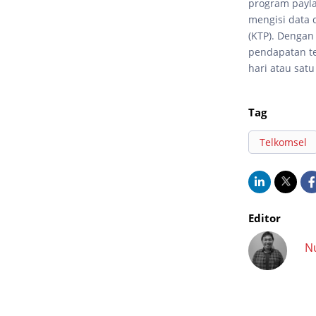
program payla
mengisi data d
(KTP). Dengan
pendapatan te
hari atau sat
Tag
Telkomsel
Editor
N