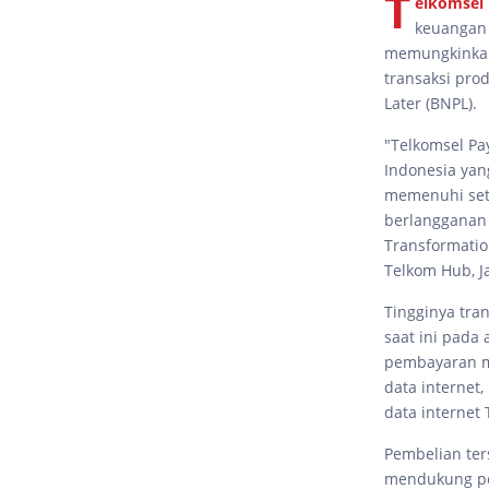
T
elkomsel
keuangan 
memungkinkan
transaksi pro
Later (BNPL).
"Telkomsel Pa
Indonesia ya
memenuhi set
berlangganan 
Transformatio
Telkom Hub, Ja
Tingginya tra
saat ini pada
pembayaran me
data internet,
data internet 
Pembelian ter
mendukung per