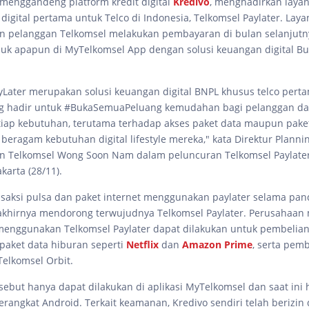
menggandeng platform kredit digital
Kredivo
, menghadirkan layan
digital pertama untuk Telco di Indonesia, Telkomsel Paylater. Laya
 pelanggan Telkomsel melakukan pembayaran di bulan selanjutn
duk apapun di MyTelkomsel App dengan solusi keuangan digital B
yLater merupakan solusi keuangan digital BNPL khusus telco perta
ng hadir untuk #BukaSemuaPeluang kemudahan bagi pelanggan d
iap kebutuhan, terutama terhadap akses paket data maupun pake
beragam kebutuhan digital lifestyle mereka," kata Direktur Planni
n Telkomsel Wong Soon Nam dalam peluncuran Telkomsel Paylater
karta (28/11).
nsaksi pulsa dan paket internet menggunakan paylater selama pa
 akhirnya mendorong terwujudnya Telkomsel Paylater. Perusahaan
nggunakan Telkomsel Paylater dapat dilakukan untuk pembelian 
 paket data hiburan seperti
Netflix
dan
Amazon Prime
, serta pem
Telkomsel Orbit.
sebut hanya dapat dilakukan di aplikasi MyTelkomsel dan saat ini
angkat Android. Terkait keamanan, Kredivo sendiri telah berizin