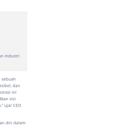
n Industri
n sebuah
ksibel, dan
orasi ini
kan visi
,” ujar CEO
an diri dalam