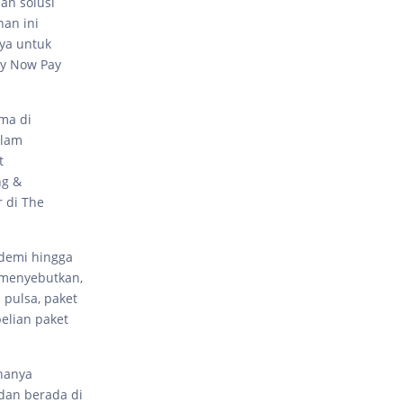
an solusi
nan ini
ya untuk
uy Now Pay
ma di
alam
t
ng &
 di The
ndemi hingga
 menyebutkan,
pulsa, paket
belian paket
 hanya
 dan berada di