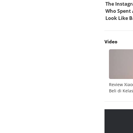
Video
do
Unboxing Galaxy A26 5G
Review Xiao
Beli di Kela