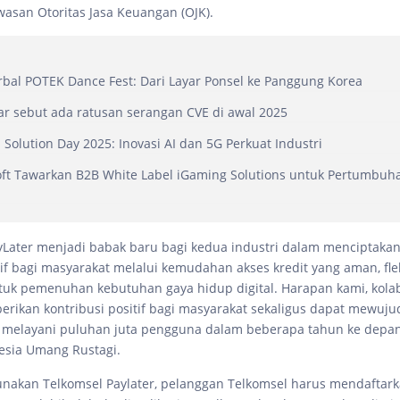
san Otoritas Jasa Keuangan (OJK).
bal POTEK Dance Fest: Dari Layar Ponsel ke Panggung Korea
r sebut ada ratusan serangan CVE di awal 2025
 Solution Day 2025: Inovasi AI dan 5G Perkuat Industri
t Tawarkan B2B White Label iGaming Solutions untuk Pertumbuha
yLater menjadi babak baru bagi kedua industri dalam menciptaka
tif bagi masyarakat melalui kemudahan akses kredit yang aman, fle
tuk pemenuhan kebutuhan gaya hidup digital. Harapan kami, kolab
kan kontribusi positif bagi masyarakat sekaligus dapat mewujud
 melayani puluhan juta pengguna dalam beberapa tahun ke depan
esia Umang Rustagi.
akan Telkomsel Paylater, pelanggan Telkomsel harus mendaftark