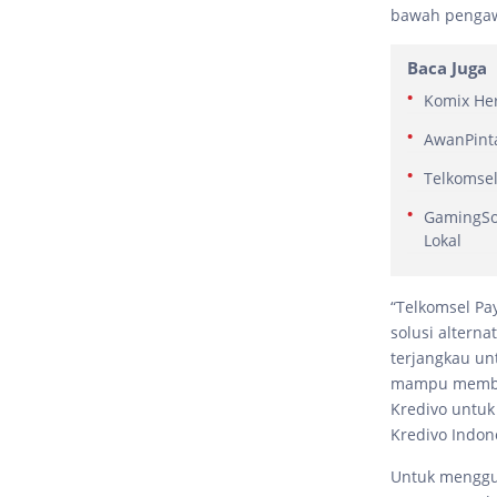
bawah pengawa
Baca Juga
Komix Her
AwanPinta
Telkomsel
GamingSof
Lokal
“Telkomsel Pa
solusi alterna
terjangkau un
mampu memberi
Kredivo untuk
Kredivo Indon
Untuk menggun