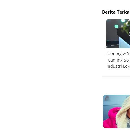
Berita Terka
rong
Telkomsel Sabet 6 Penghargaan Internasional
GamingSoft
Ookla 2025
iGaming So
Industri Lok