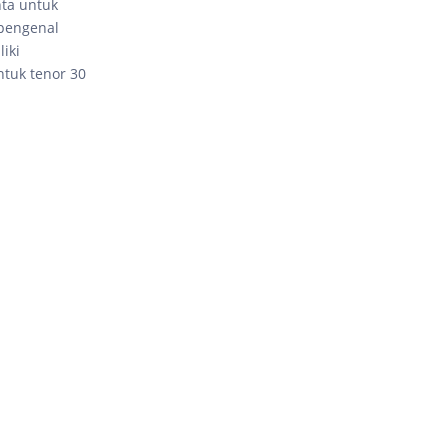
nta untuk
 pengenal
iki
ntuk tenor 30