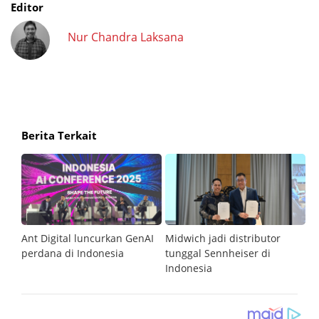
Editor
Nur Chandra Laksana
Berita Terkait
G
Ant Digital luncurkan GenAI
Midwich jadi distributor
V
perdana di Indonesia
tunggal Sennheiser di
ki
Indonesia