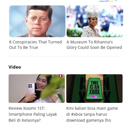
Video
Review Xiaomi 15T:
Kini kalian bisa main game
Pe
Smartphone Paling Layak
di #xbox tanpa harus
fi
Beli di Kelasnya?
download gamenya lho
G