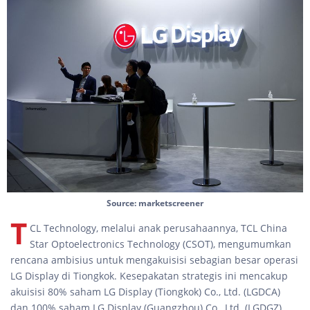
Source: marketscreener
T
CL Technology, melalui anak perusahaannya, TCL China
Star Optoelectronics Technology (CSOT), mengumumkan
rencana ambisius untuk mengakuisisi sebagian besar operasi
LG Display di Tiongkok. Kesepakatan strategis ini mencakup
akuisisi 80% saham LG Display (Tiongkok) Co., Ltd. (LGDCA)
dan 100% saham LG Display (Guangzhou) Co., Ltd. (LGDGZ)