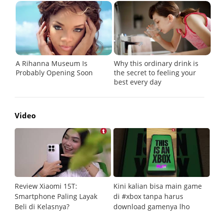
Video
Review Xiaomi 15T:
Kini kalian bisa main game
Pe
Smartphone Paling Layak
di #xbox tanpa harus
fi
Beli di Kelasnya?
download gamenya lho
G