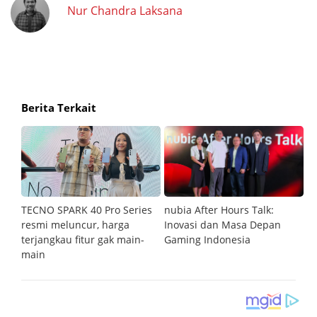
Nur Chandra Laksana
Berita Terkait
an
TECNO SPARK 40 Pro Series
nubia After Hours Talk:
M
resmi meluncur, harga
Inovasi dan Masa Depan
S
terjangkau fitur gak main-
Gaming Indonesia
main