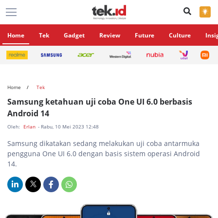
×
Home
Tek
Gadget
Review
Future
Culture
Insi
Home
Tek
Samsung ketahuan uji coba One UI 6.0 berbasis
Android 14
Oleh:
Erlan
- Rabu, 10 Mei 2023 12:48
Samsung dikatakan sedang melakukan uji coba antarmuka
pengguna One UI 6.0 dengan basis sistem operasi Android
14.