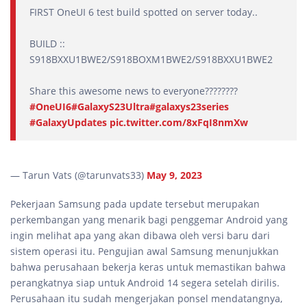
FIRST OneUI 6 test build spotted on server today..
BUILD ::
S918BXXU1BWE2/S918BOXM1BWE2/S918BXXU1BWE2
Share this awesome news to everyone????????
#OneUI6
#GalaxyS23Ultra
#galaxys23series
#GalaxyUpdates
pic.twitter.com/8xFqI8nmXw
— Tarun Vats (@tarunvats33)
May 9, 2023
Pekerjaan Samsung pada update tersebut merupakan
perkembangan yang menarik bagi penggemar Android yang
ingin melihat apa yang akan dibawa oleh versi baru dari
sistem operasi itu. Pengujian awal Samsung menunjukkan
bahwa perusahaan bekerja keras untuk memastikan bahwa
perangkatnya siap untuk Android 14 segera setelah dirilis.
Perusahaan itu sudah mengerjakan ponsel mendatangnya,