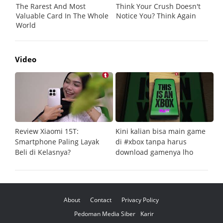
Video
Review Xiaomi 15T:
Kini kalian bisa main game
Pe
Smartphone Paling Layak
di #xbox tanpa harus
fi
Beli di Kelasnya?
download gamenya lho
G
About
Contact
Privacy Policy
Pedoman Media Siber
Karir