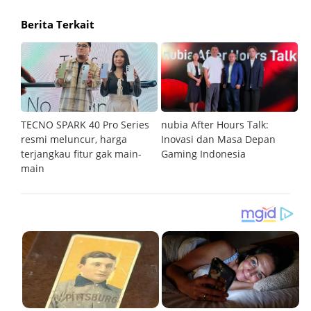
Berita Terkait
an
TECNO SPARK 40 Pro Series
nubia After Hours Talk:
M
resmi meluncur, harga
Inovasi dan Masa Depan
S
terjangkau fitur gak main-
Gaming Indonesia
main