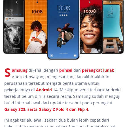
S
amsung
dikenal dengan
ponsel
dan
perangkat lunak
Android-nya yang mengesankan, dan akhir-akhir ini
perusahaan tersebut menjadi berita utama untuk
pekerjaannya di
Android
14. Meskipun versi terbaru Android
tersebut belum dirilis secara resmi, Samsung sudah menguji
build internal awal dari update tersebut pada perangkat
Galaxy S23, serta Galaxy Z Fold 4 dan Flip 4
.
Ini agak terlalu awal, sekitar dua bulan lebih cepat dari
jadwal, dan menunjukkan bahwa Samsung bergerak cepat