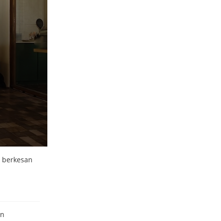
h berkesan
an