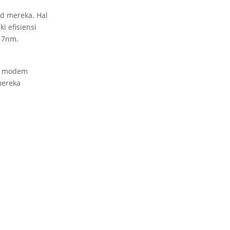
d mereka. Hal
i efisiensi
i 7nm.
an modem
ereka