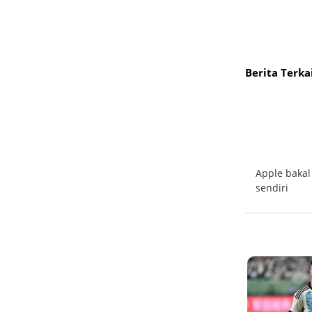
Berita Terka
Huawei targetkan jual smartphone 5G
Apple bakal
terjangkau sebelum akhir 2020
sendiri