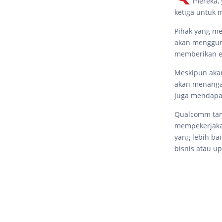
mereka, 
ketiga untuk
Pihak yang m
akan menggun
memberikan ef
Meskipun aka
akan menangan
juga mendapa
Qualcomm tam
mempekerjaka
yang lebih b
bisnis atau u