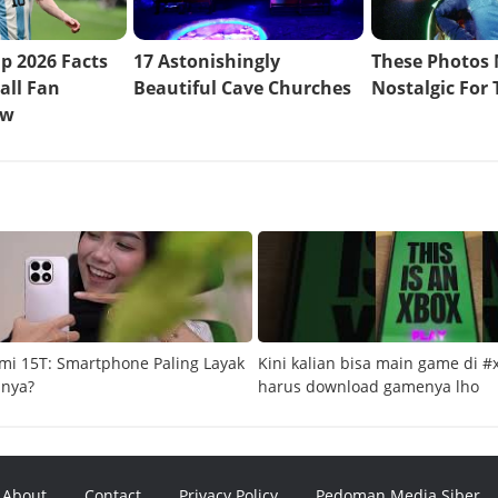
mi 15T: Smartphone Paling Layak
Kini kalian bisa main game di #
snya?
harus download gamenya lho
About
Contact
Privacy Policy
Pedoman Media Siber