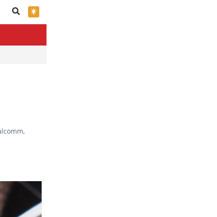
×
alcomm,