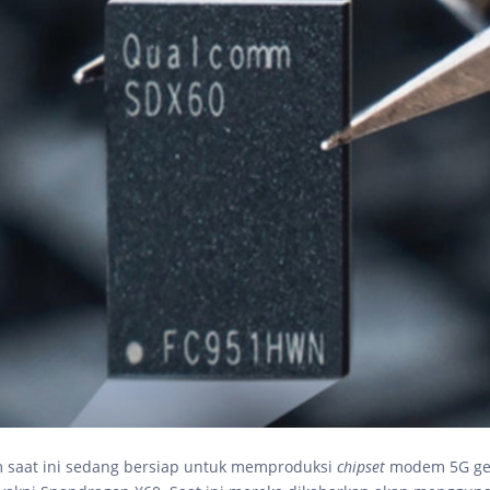
 saat ini sedang bersiap untuk memproduksi
chipset
modem 5G ge