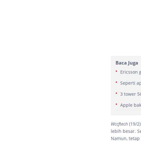
Baca Juga
Ericsson 
Seperti 
3 tower 5G
Apple bak
Wccftech
(19/2
lebih besar. 
Namun, tetap 