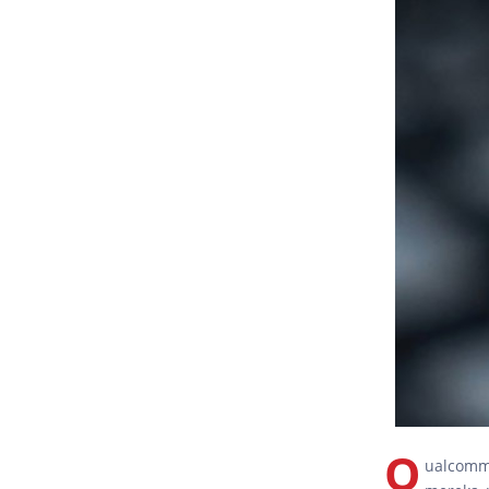
Q
ualcomm