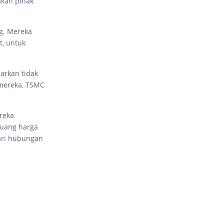
akan pihak
g. Mereka
, untuk
arkan tidak
 mereka, TSMC
reka
luang harga
ari hubungan