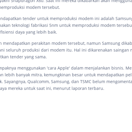
yakni Snapdragon X60. Saat ini mereka dikabarkan akan menggun
 memproduksi modem tersebut.
endapatkan tender untuk memproduksi modem ini adalah Samsun
akan teknologi fabrikasi 5nm untuk memproduksi modem tersebut
isiensi daya yang lebih baik.
n mendapatkan perakitan modem tersebut, namun Samsung dikab
i seluruh produksi dari modem itu. Hal ini dikarenakan saingan
tkan tender yang sama.
paknya menggunakan 'cara Apple' dalam menjalankan bisnis. Me
n lebih banyak mitra, kemungkinan besar untuk mendapatkan pe
aik. Sayangnya, Qualcomm, Samsung, dan TSMC belum mengoment
paya mereka untuk saat ini, menurut laporan terbaru.