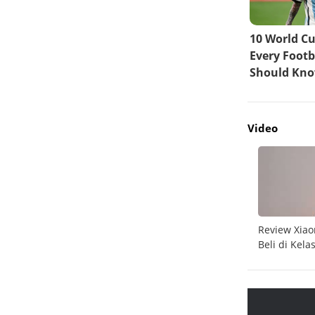
Video
do
Unboxing Galaxy A26 5G
Review Xiao
Beli di Kela