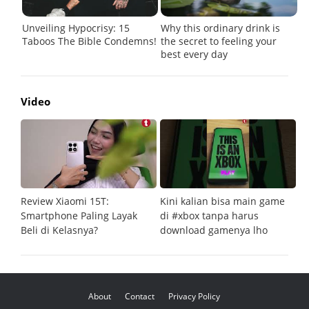
Video
Review Xiaomi 15T:
Kini kalian bisa main game
Pe
Smartphone Paling Layak
di #xbox tanpa harus
fi
Beli di Kelasnya?
download gamenya lho
G
About
Contact
Privacy Policy