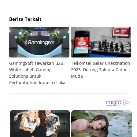
Berita Terkait
GamingSoft Tawarkan B2B
Telkomsel Gelar Chessnation
T
al
White Label iGaming
2025, Dorong Talenta Catur
P
Solutions untuk
Muda
O
Pertumbuhan Industri Lokal