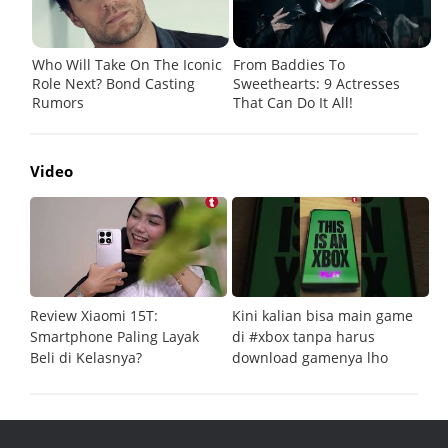
Video
Review Xiaomi 15T:
Kini kalian bisa main game
Pe
Smartphone Paling Layak
di #xbox tanpa harus
fi
Beli di Kelasnya?
download gamenya lho
G