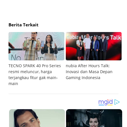
Berita Terkait
an
TECNO SPARK 40 Pro Series
nubia After Hours Talk:
M
resmi meluncur, harga
Inovasi dan Masa Depan
S
terjangkau fitur gak main-
Gaming Indonesia
main