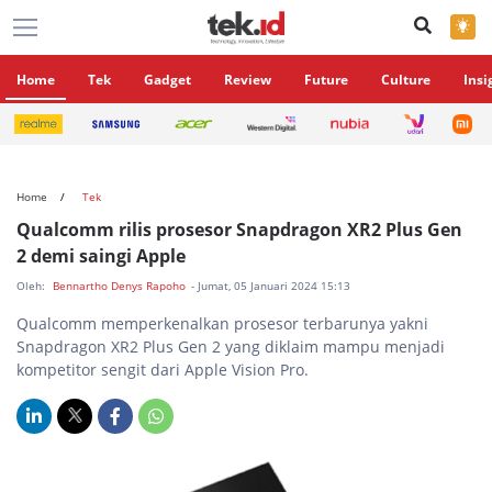
×
Home
Tek
Gadget
Review
Future
Culture
Insi
Home
Tek
Qualcomm rilis prosesor Snapdragon XR2 Plus Gen
2 demi saingi Apple
Oleh:
Bennartho Denys Rapoho
- Jumat, 05 Januari 2024 15:13
Qualcomm memperkenalkan prosesor terbarunya yakni
Snapdragon XR2 Plus Gen 2 yang diklaim mampu menjadi
kompetitor sengit dari Apple Vision Pro.