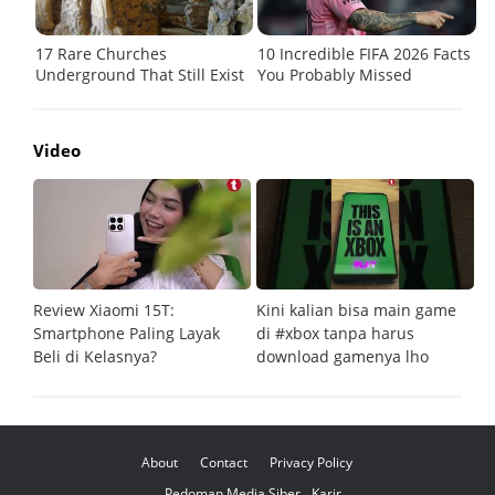
Video
Review Xiaomi 15T:
Kini kalian bisa main game
Pe
Smartphone Paling Layak
di #xbox tanpa harus
fi
Beli di Kelasnya?
download gamenya lho
G
About
Contact
Privacy Policy
Pedoman Media Siber
Karir