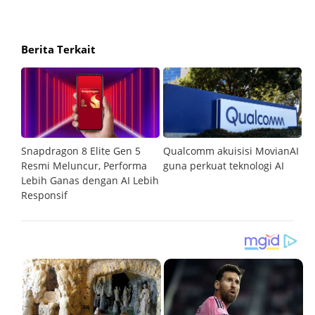
Berita Terkait
$75
Snapdragon 8 Elite Gen 5
Qualcomm akuisisi MovianAI
Q
Resmi Meluncur, Performa
guna perkuat teknologi AI
ju
Lebih Ganas dengan AI Lebih
g
Responsif