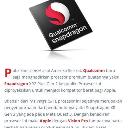
P
abrikan
chipset
asal Amerika Serikat,
Qualcomm
baru
saja menghadirkan prosesor premium buatannya yakni
Snapdragon
XR2 Plus Gen 2 ke publik. Prosesor ini
diproyeksikan untuk menjadi kompetitor berat bagi Apple.
Dilansir dari
The Verge
(5/1), prosesor ini sejatinya merupakan
penyempurnaan dari pendahulunya yaitu Snapdragon XR
Gen 2 yang ada pada Meta Quest 3. Dengan kehadiran
prosesor ini maka
Apple
dengan
Vision Pro
tampaknya harus
berhati-hati sebab produk yang satu ini diklam bakal