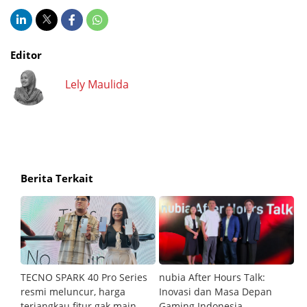
Editor
Lely Maulida
Berita Terkait
an
TECNO SPARK 40 Pro Series
nubia After Hours Talk:
M
resmi meluncur, harga
Inovasi dan Masa Depan
S
terjangkau fitur gak main-
Gaming Indonesia