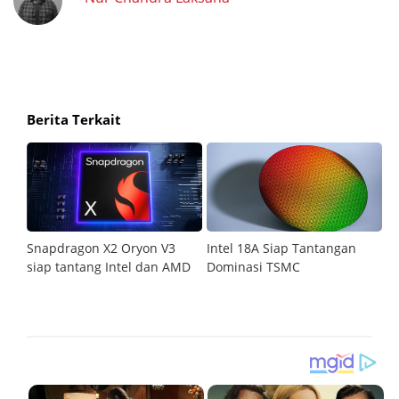
Berita Terkait
Snapdragon X2 Oryon V3
Intel 18A Siap Tantangan
P
siap tantang Intel dan AMD
Dominasi TSMC
di
Ga
sp