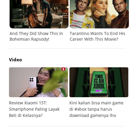
Video
Review Xiaomi 15T:
Kini kalian bisa main game
Pe
Smartphone Paling Layak
di #xbox tanpa harus
fi
Beli di Kelasnya?
download gamenya lho
G