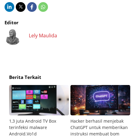
Editor
Lely Maulida
Berita Terkait
1,3 juta Android TV Box
Hacker berhasil menjebak
S
ok
terinfeksi malware
ChatGPT untuk memberikan
m
di
Android.Vo1d
instruksi membuat bom
d