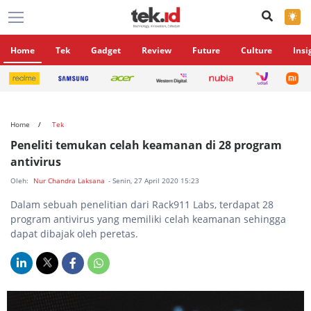
×
Home
Tek
Gadget
Review
Future
Culture
Insi
Home
Tek
Peneliti temukan celah keamanan di 28 program
antivirus
Oleh:
Nur Chandra Laksana
- Senin, 27 April 2020 15:23
Dalam sebuah penelitian dari Rack911 Labs, terdapat 28
program antivirus yang memiliki celah keamanan sehingga
dapat dibajak oleh peretas.