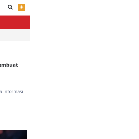
×
membuat
a informasi
t