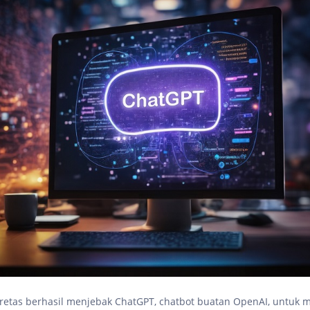
retas berhasil menjebak ChatGPT, chatbot buatan OpenAI, untuk