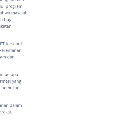
lui program
bahwa masalah
ah bug
ekatan
PT tersebut
kerentanan
lam dan
an betapa
ormasi yang
 menemukan
manan dalam
rakat.