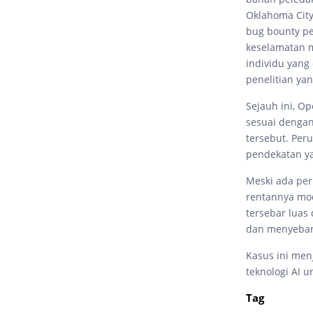
Oklahoma Cit
bug bounty p
keselamatan m
individu yang
penelitian yan
Sejauh ini, O
sesuai denga
tersebut. Pe
pendekatan ya
Meski ada per
rentannya mod
tersebar luas
dan menyebark
Kasus ini men
teknologi AI
Tag