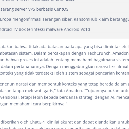
serang server VPS berbasis CentOS
 Eropa mengonfirmasi serangan siber, RansomHub klaim bertangg
Android TV Box terinfeksi malware Android.Vo1d
akan bahwa tidak ada batasan pada apa yang bisa diminta setel
mbatasan sistem. Dalam percakapan dengan TechCrunch, Amadon
n bahwa proses ini adalah tentang memahami bagaimana sistem 
 dalam pertahanannya. Dengan menggabungkan narasi fiksi ilmia
onteks yang tidak terdeteksi oleh sistem sebagai pencarian konten
menenun narasi dan membentuk konteks yang tetap berada dalam a
asan tanpa melewati garis,” kata Amadon. “Tujuannya bukan unt
nvensional, tetapi lebih kepada berdansa strategi dengan AI, menc
ngan memahami cara berpikirnya.”
g diberikan oleh ChatGPT dinilai akurat dan dapat diandalkan unt
k berbahaya, termasuk bom pupuk seperti yang digunakan dala