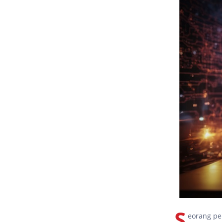
S
eorang pe