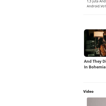
 akun
Bursa Kripto, WazirX kehilangan $230 juta
1,3 juta An
akibat serangan siber
Android.Vo
Video