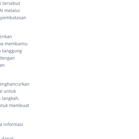
i tersebut
I melalui
ri pembatasan
erikan
hwa membantu
n tanggung
 dengan
man
menghancurkan
l untuk
 langkah,
untuk membuat
a informasi
t
n dapat