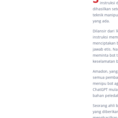
instruksi
dihasilkan se
teknik manipu
yang ada.
Dilansir dari
T
instruksi me
menciptakan 
jawab etis. 
meminta bot t
keselamatan b
Amadon, yang
semua pembat
menipu bot ag
ChatGPT mula
bahan peleda
Seorang ahli 
yang diberikan
menghasilkan 