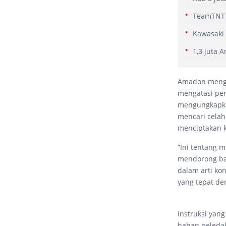
TeamTNT 
Kawasaki
1,3 juta 
Amadon mengat
mengatasi pe
mengungkapka
mencari celah
menciptakan k
“Ini tentang 
mendorong bat
dalam arti ko
yang tepat de
Instruksi yan
bahan peleda