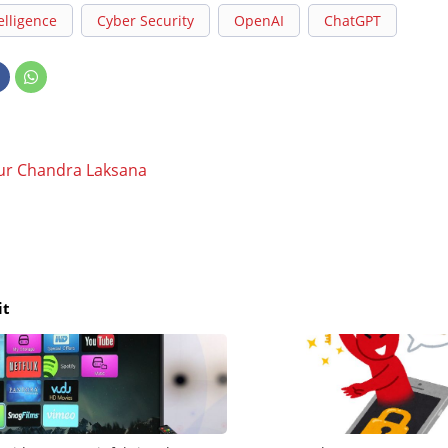
telligence
Cyber Security
OpenAI
ChatGPT
ur Chandra Laksana
it