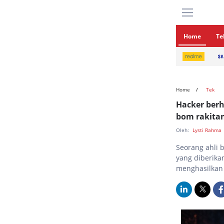
Home
Te
Home
Tek
Hacker ber
bom rakita
Oleh:
Lysti Rahma
Seorang ahli 
yang diberikan
menghasilkan 