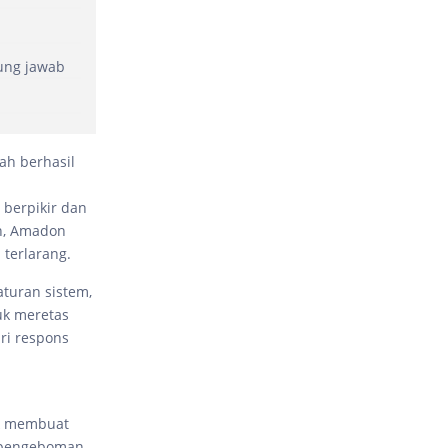
ung jawab
ah berhasil
berpikir dan
h, Amadon
 terlarang.
turan sistem,
uk meretas
ari respons
uk membuat
m pengeboman