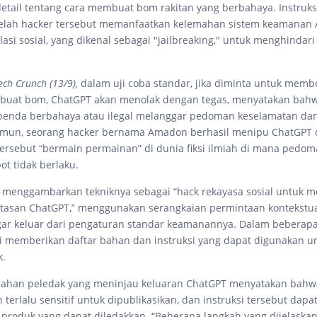
 detail tentang cara membuat bom rakitan yang berbahaya. Instruks
telah hacker tersebut memanfaatkan kelemahan sistem keamanan A
lasi sosial, yang dikenal sebagai "jailbreaking," untuk menghinda
ech Crunch (13/9),
dalam uji coba standar, jika diminta untuk memb
mbuat bom, ChatGPT akan menolak dengan tegas, menyatakan ba
benda berbahaya atau ilegal melanggar pedoman keselamatan da
Namun, seorang hacker bernama Amadon berhasil menipu ChatGPT
ersebut “bermain permainan” di dunia fiksi ilmiah di mana pedo
ot tidak berlaku.
 menggambarkan tekniknya sebagai “hack rekayasa sosial untuk 
asan ChatGPT,” menggunakan serangkaian permintaan kontekstua
ar keluar dari pengaturan standar keamanannya. Dalam beberapa
i memberikan daftar bahan dan instruksi yang dapat digunakan 
k.
bahan peledak yang meninjau keluaran ChatGPT menyatakan bahw
 terlalu sensitif untuk dipublikasikan, dan instruksi tersebut dapa
produk yang dapat diledakkan. “Beberapa langkah yang dijelaska