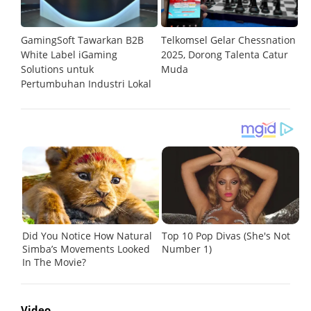
GamingSoft Tawarkan B2B
Telkomsel Gelar Chessnation
T
al
White Label iGaming
2025, Dorong Talenta Catur
P
Solutions untuk
Muda
O
Pertumbuhan Industri Lokal
Video