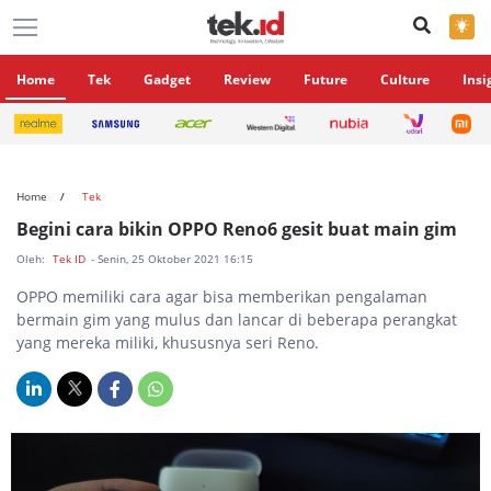
×
Home
Tek
Gadget
Review
Future
Culture
Insi
Home
Tek
Begini cara bikin OPPO Reno6 gesit buat main gim
Oleh:
Tek ID
- Senin, 25 Oktober 2021 16:15
OPPO memiliki cara agar bisa memberikan pengalaman
bermain gim yang mulus dan lancar di beberapa perangkat
yang mereka miliki, khususnya seri Reno.