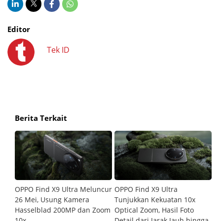
Editor
Tek ID
Berita Terkait
h
OPPO Find X9 Ultra Meluncur
OPPO Find X9 Ultra
O
ra
26 Mei, Usung Kamera
Tunjukkan Kekuatan 10x
B
 di
Hasselblad 200MP dan Zoom
Optical Zoom, Hasil Foto
1
10x
Detail dari Jarak Jauh hingga
In