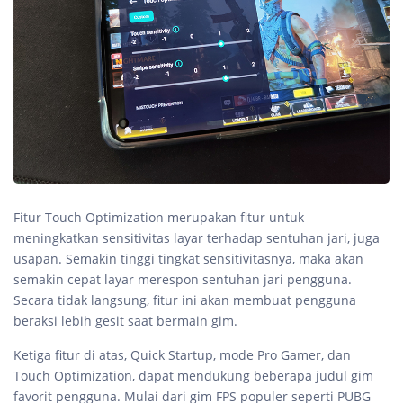
Fitur Touch Optimization merupakan fitur untuk
meningkatkan sensitivitas layar terhadap sentuhan jari, juga
usapan. Semakin tinggi tingkat sensitivitasnya, maka akan
semakin cepat layar merespon sentuhan jari pengguna.
Secara tidak langsung, fitur ini akan membuat pengguna
beraksi lebih gesit saat bermain gim.
Ketiga fitur di atas, Quick Startup, mode Pro Gamer, dan
Touch Optimization, dapat mendukung beberapa judul gim
favorit pengguna. Mulai dari gim FPS populer seperti PUBG