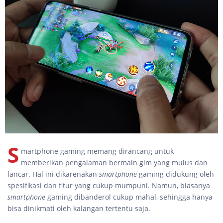
S
martphone gaming memang dirancang untuk
memberikan pengalaman bermain gim yang mulus dan
lancar. Hal ini dikarenakan
smartphone
gaming didukung oleh
spesifikasi dan fitur yang cukup mumpuni. Namun, biasanya
smartphone
gaming dibanderol cukup mahal, sehingga hanya
bisa dinikmati oleh kalangan tertentu saja.