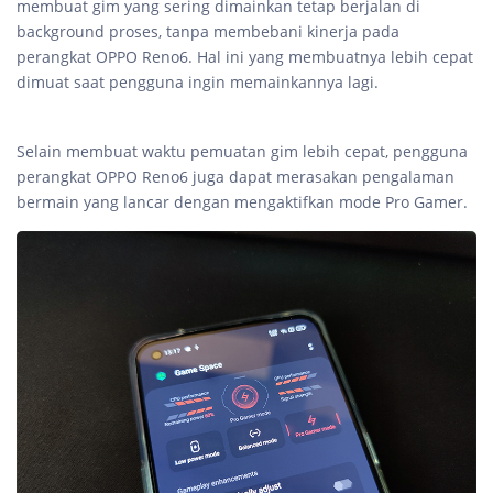
membuat gim yang sering dimainkan tetap berjalan di
background proses, tanpa membebani kinerja pada
perangkat OPPO Reno6. Hal ini yang membuatnya lebih cepat
dimuat saat pengguna ingin memainkannya lagi.
Selain membuat waktu pemuatan gim lebih cepat, pengguna
perangkat OPPO Reno6 juga dapat merasakan pengalaman
bermain yang lancar dengan mengaktifkan mode Pro Gamer.