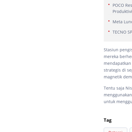
POCO Res
Produktiv
Meta Lunc
TECNO SPA
Stasiun pengis
mereka berhen
mendapatkan l
strategis di 
magnetik demi
Tentu saja Ni
menggunakan b
untuk menggun
Tag