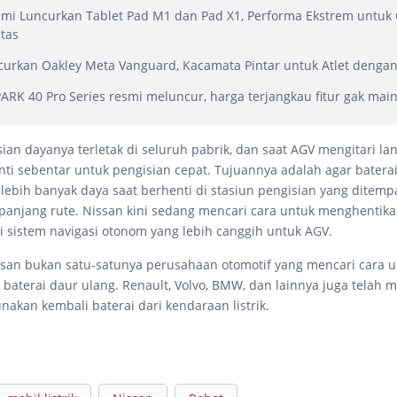
mi Luncurkan Tablet Pad M1 dan Pad X1, Performa Ekstrem untuk
itas
urkan Oakley Meta Vanguard, Kacamata Pintar untuk Atlet dengan 
RK 40 Pro Series resmi meluncur, harga terjangkau fitur gak mai
ian dayanya terletak di seluruh pabrik, dan saat AGV mengitari lan
ti sebentar untuk pengisian cepat. Tujuannya adalah agar batera
ebih banyak daya saat berhenti di stasiun pengisian yang ditemp
sepanjang rute. Nissan kini sedang mencari cara untuk menghentika
 sistem navigasi otonom yang lebih canggih untuk AGV.
ssan bukan satu-satunya perusahaan otomotif yang mencari cara 
aterai daur ulang. Renault, Volvo, BMW, dan lainnya juga telah m
akan kembali baterai dari kendaraan listrik.