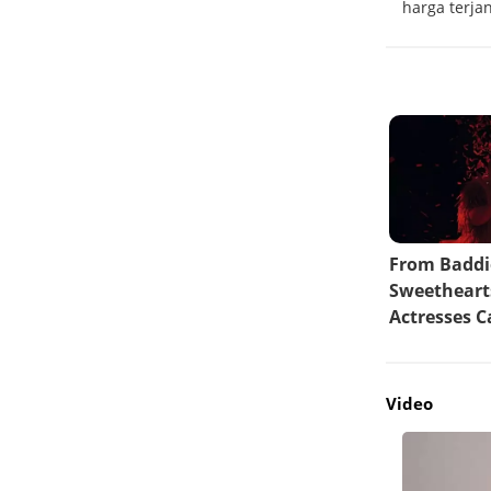
AI
harga terja
Video