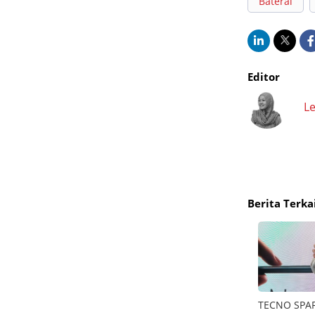
Baterai
Editor
Le
Berita Terka
asa
Merdeka anti ribet dengan Samsung Bespoke
TECNO SPARK