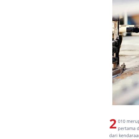
2
010 merup
pertama d
dari kendaraa