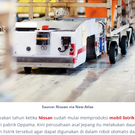
Source: Nissan via New Atlas
akan tahun ketika
Nissan
sudah mulai memproduksi
mobil listri
i pabrik Oppama. Kini perusahaan asal Jepang itu melakukan daur
n listrik tersebut agar dapat digunakan di dalam robot otomatis da