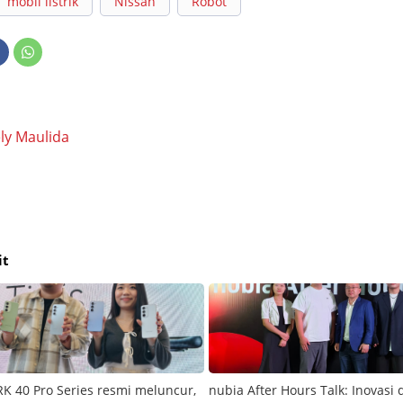
mobil listrik
Nissan
Robot
ly Maulida
it
 40 Pro Series resmi meluncur,
nubia After Hours Talk: Inovasi