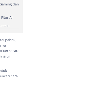
 Gaming dan
Fitur AI
n-main
tai pabrik,
inya
atkan secara
n jalur
untuk
encari cara