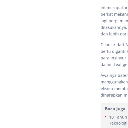
Ini merupaka
berkat mekan
lagi pergi me
dilakukannya.
dan lebih dari
Dilansir dari
N
perlu diganti
para insinyur
dalam Leaf g
Awalnya bater
menggunakan m
efisien membe
diharapkan ma
Baca Juga
10 Tahun 
Teknologi