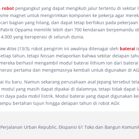
n
robot
pengangkut yang dapat mengikuti jalur tertentu di sekitar l
isme magnet untuk mengirimkan komponen ke pekerja agar mereka
ncari bagian yang hilang, dan dapat tetap berfokus pada pekerjaa
 Pabrik Oppama memiliki lebih dari 700 kendaraan berpemandu ot
 4.000 yang beroperasi di seluruh dunia.
ew Atlas
(13/3), robot pengirim ini awalnya ditenagai oleh
baterai
l
 setiap tahun, tetapi Nissan melaporkan bahwa sekitar delapan tah
 mereka berhasil mengambil modul baterai lithium ion dari baterai
enerasi pertama dan mengemasnya kembali untuk digunakan di AG
ai itu baru. Namun sekarang perusahaan asal Jepang tersebut tel
odul yang masih dapat dipakai di dalamnya, tetapi tidak dapat l
ri daya pada mobil listrik. Modul baterai yang dapat digunakan k
mpu bertahan tujun hingga delapan tahun di robot AGV.
Perjalanan Urban Republic, Ekspansi 61 Toko dan Bangun Komuni