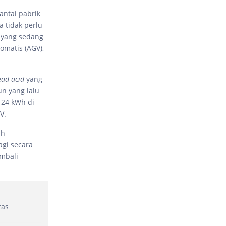
antai pabrik
 tidak perlu
n yang sedang
omatis (AGV),
ead-acid
yang
un yang lalu
 24 kWh di
V.
ah
agi secara
embali
tas