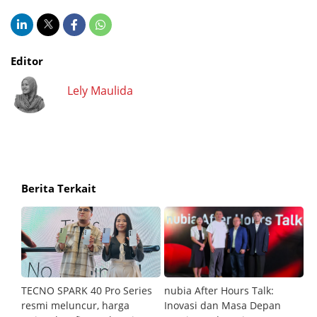
Editor
Lely Maulida
Berita Terkait
an
TECNO SPARK 40 Pro Series
nubia After Hours Talk:
M
resmi meluncur, harga
Inovasi dan Masa Depan
S