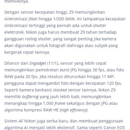
memilikinya.
Dengan sensor kecepatan tinggi, Z9 memungkinkan
sinkronisasi
flash
hingga 1/200 detik. Ini tampaknya kecepatan
sinkronisasi tertinggi yang pernah ada untuk
shutter
elektronik. Nikon juga harus membuat Z9 tahan terhadap
gangguan
rolling shutter
, yang sangat penting jika kamera
akan digunakan untuk fotografi olahraga atau subjek yang
bergerak cepat lainnya.
Dilansir dari
Engadget
(11/1), sensor yang lebih cepat
memungkinkan pemotretan
burst
JPG hingga 30 fps, atau foto
RAW pada 20 fps. Jika resolusi diturunkan hingga 11 MP,
pengguna dapat mengambil foto dengan kecepatan 120 fps.
Seperti kamera berbasis
stacked
sensor lainnya, Nikon Z9
memiliki
buffering
yang jauh lebih baik, memungkinkan
menangkap hingga 1.000
frame
sekaligus dengan JPG atau
algoritma kompresi RAW HE (
high efficiency
).
Sistem AF Nikon juga serba baru, dan membuat penggunaan
algoritma AI menjadi lebih ekstensif. Sama seperti Canon EOS