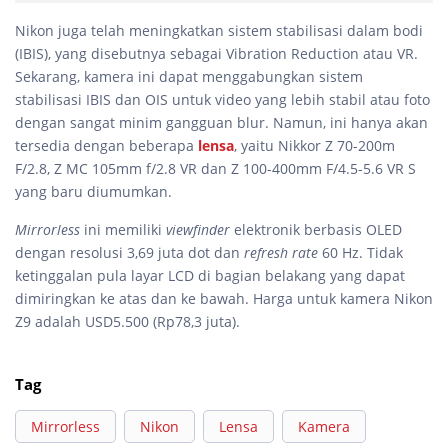
Nikon juga telah meningkatkan sistem stabilisasi dalam bodi
(IBIS), yang disebutnya sebagai Vibration Reduction atau VR.
Sekarang, kamera ini dapat menggabungkan sistem
stabilisasi IBIS dan OIS untuk video yang lebih stabil atau foto
dengan sangat minim gangguan blur. Namun, ini hanya akan
tersedia dengan beberapa
lensa
, yaitu Nikkor Z 70-200m
F/2.8, Z MC 105mm f/2.8 VR dan Z 100-400mm F/4.5-5.6 VR S
yang baru diumumkan.
Mirrorless
ini memiliki
viewfinder
elektronik berbasis OLED
dengan resolusi 3,69 juta dot dan
refresh rate
60 Hz. Tidak
ketinggalan pula layar LCD di bagian belakang yang dapat
dimiringkan ke atas dan ke bawah. Harga untuk kamera Nikon
Z9 adalah USD5.500 (Rp78,3 juta).
Tag
Mirrorless
Nikon
Lensa
Kamera