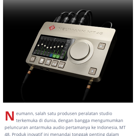
N
eumann, salah satu produsen peralatan studio
terkemuka di dunia, dengan bangga mengumumkan
peluncuran antarmuka audio pertamanya ke Indonesia, MT
48. Produk inovatif ini menandai tonggak penting dalam