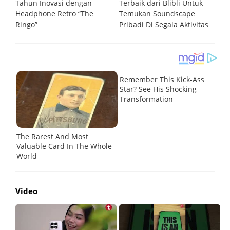
ium
Tahun Inovasi dengan
Terbaik dari Blibli Untuk
D
an
Headphone Retro “The
Temukan Soundscape
d
Ringo”
Pribadi Di Segala Aktivitas
Ba
Video