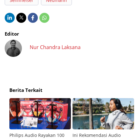
Sennheiser
Neumann
Editor
Nur Chandra Laksana
Berita Terkait
mi
Philips Audio Rayakan 100
Ini Rekomendasi Audio
S