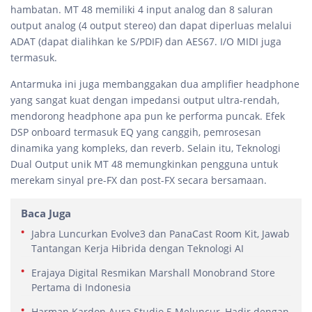
hambatan. MT 48 memiliki 4 input analog dan 8 saluran
output analog (4 output stereo) dan dapat diperluas melalui
ADAT (dapat dialihkan ke S/PDIF) dan AES67. I/O MIDI juga
termasuk.
Antarmuka ini juga membanggakan dua amplifier headphone
yang sangat kuat dengan impedansi output ultra-rendah,
mendorong headphone apa pun ke performa puncak. Efek
DSP onboard termasuk EQ yang canggih, pemrosesan
dinamika yang kompleks, dan reverb. Selain itu, Teknologi
Dual Output unik MT 48 memungkinkan pengguna untuk
merekam sinyal pre-FX dan post-FX secara bersamaan.
Baca Juga
Jabra Luncurkan Evolve3 dan PanaCast Room Kit, Jawab
Tantangan Kerja Hibrida dengan Teknologi AI
Erajaya Digital Resmikan Marshall Monobrand Store
Pertama di Indonesia
Harman Kardon Aura Studio 5 Meluncur, Hadir dengan