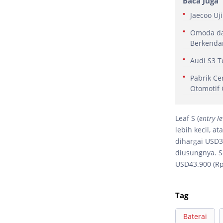
Baca Juga
Jaecoo Uj
Omoda dan
Berkendar
Audi S3 T
Pabrik Ce
Otomotif 
Leaf S (
entry le
lebih kecil, a
dihargai USD3
diusungnya. 
USD43.900 (Rp6
Tag
Baterai