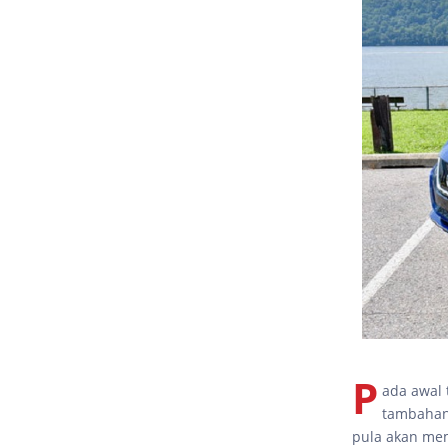
P
ada awal 
tambahan 
pula akan mem