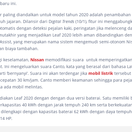
baru ini.
tur paling diandalkan untuk model tahun 2020 adalah penambahan 
ruh jajaran. Dilansir dari D
igital Trends
(10/1), fitur ini menggabung
omatis dengan deteksi pejalan kaki, peringatan jika melenceng dar
utakhir yang menjadikan Leaf 2020 lebih aman dibandingkan den
t Assist, yang merupakan nama sistem mengemudi semi-otonom Nis
an biaya tambahan.
gi keselamatan,
Nissan
memodifikasi suara untuk memperingatkan 
. Ini mengeluarkan suara Canto, kata yang berasal dari bahasa La
i ‘bernyanyi’. Suara ini akan terdengar jika
mobil listrik
tersebut
ecepatan 30 km/jam. Canto memberi keamanan sehingga para pejal
a ada mobil melintas.
iakan Leaf 2020 dengan dengan dua versi baterai. Satu memiliki 
rkapasitas 40 kWh dengan jarak tempuh 240 km serta berkekuata
 dilengkapi dengan kapasitas baterai 62 kWh dengan daya tempu
14 HP.