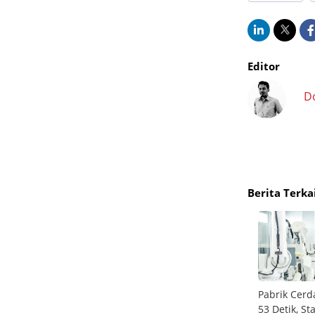
Editor
D
Berita Terka
Kia All New Carens Tampil dengan Desain
Pabrik Cerd
Progresif dan Kabin Canggih Jadi Andalan
53 Detik, S