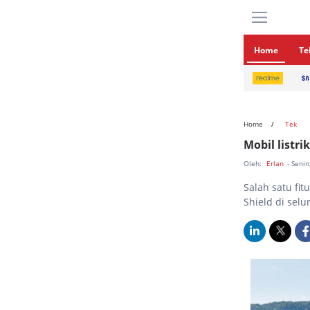
Home
Te
Home
Tek
Mobil listr
Oleh:
Erlan
- Seni
Salah satu fi
Shield di sel