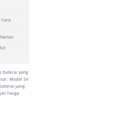
 Cara
 Harian
tur
s baterai yang
esar. Model SV
baterai yang
gan harga