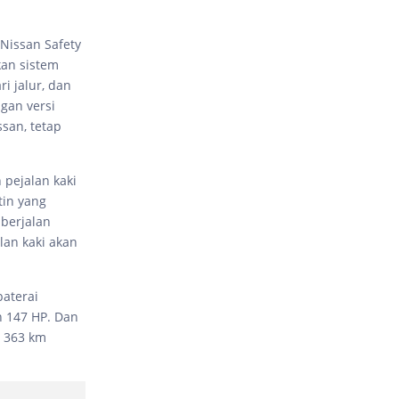
Nissan Safety
kan sistem
i jalur, dan
gan versi
san, tetap
pejalan kaki
tin yang
 berjalan
an kaki akan
baterai
n 147 HP. Dan
h 363 km