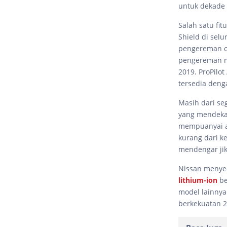
untuk dekade 
Salah satu fi
Shield di selu
pengereman ot
pengereman m
2019. ProPilo
tersedia deng
Masih dari se
yang mendekat
mempuanyai art
kurang dari k
mendengar jik
Nissan menyed
lithium-ion
be
model lainnya
berkekuatan 2