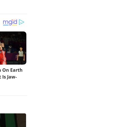
MPV Keluarga Modern
Globa