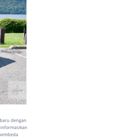
 baru dengan
iinformasikan
i pembeda