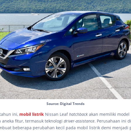
Source: Digital Trends
tahun ini,
mobil listrik
Nissan Leaf
hatchback
akan memiliki model
aneka fitur, termasuk teknologi
driver-assistance
. Perusahaan ini d
buat beberapa perubahan kecil pada mobil listrik demi menjad