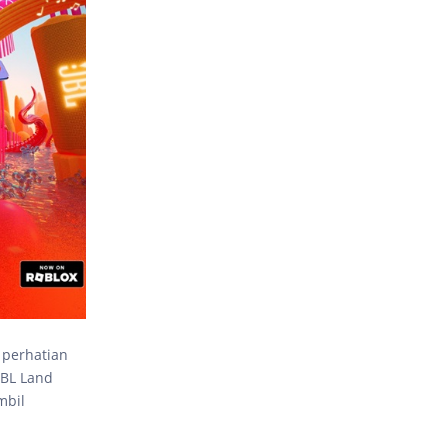
 perhatian
JBL Land
mbil