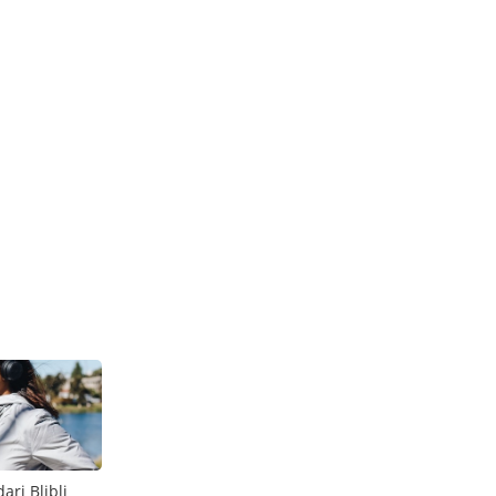
ari Blibli
Sennheiser HDB 630 Resmi Dirilis:
Phili