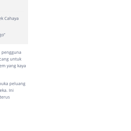
ek Cahaya
go”
a pengguna
ncang untuk
tem yang kaya
mbuka peluang
ka. Ini
terus