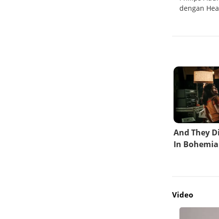
i
Headphone Premium dengan Audio Lossless
dengan Hea
dan Baterai 60 Jam
Video