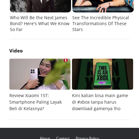
Video
Review Xiaomi 15T:
Kini kalian bisa main game
Pe
Smartphone Paling Layak
di #xbox tanpa harus
fi
Beli di Kelasnya?
download gamenya lho
G
About
Contact
Privacy Policy