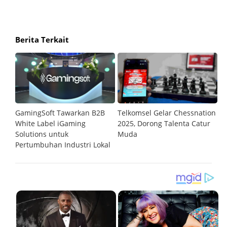
Berita Terkait
GamingSoft Tawarkan B2B
Telkomsel Gelar Chessnation
T
al
White Label iGaming
2025, Dorong Talenta Catur
P
Solutions untuk
Muda
O
Pertumbuhan Industri Lokal