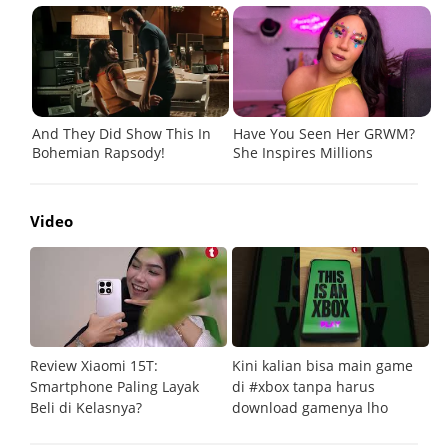
Video
Review Xiaomi 15T:
Kini kalian bisa main game
Pe
Smartphone Paling Layak
di #xbox tanpa harus
fi
Beli di Kelasnya?
download gamenya lho
G