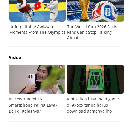
Video
Review Xiaomi 15T:
Kini kalian bisa main game
Pe
Smartphone Paling Layak
di #xbox tanpa harus
fi
Beli di Kelasnya?
download gamenya lho
G