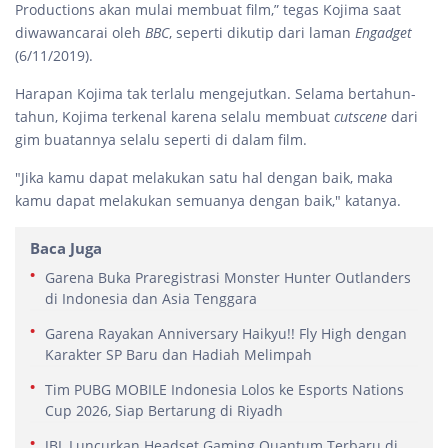
Productions akan mulai membuat film,” tegas Kojima saat
diwawancarai oleh
BBC
, seperti dikutip dari laman
Engadget
(6/11/2019).
Harapan Kojima tak terlalu mengejutkan. Selama bertahun-
tahun, Kojima terkenal karena selalu membuat
cutscene
dari
gim buatannya selalu seperti di dalam film.
"Jika kamu dapat melakukan satu hal dengan baik, maka
kamu dapat melakukan semuanya dengan baik," katanya.
Baca Juga
Garena Buka Praregistrasi Monster Hunter Outlanders
di Indonesia dan Asia Tenggara
Garena Rayakan Anniversary Haikyu!! Fly High dengan
Karakter SP Baru dan Hadiah Melimpah
Tim PUBG MOBILE Indonesia Lolos ke Esports Nations
Cup 2026, Siap Bertarung di Riyadh
JBL Luncurkan Headset Gaming Quantum Terbaru di