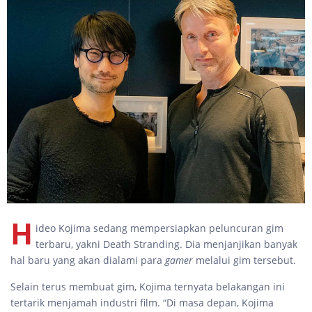
H
ideo Kojima sedang mempersiapkan peluncuran gim
terbaru, yakni Death Stranding. Dia menjanjikan banyak
hal baru yang akan dialami para
gamer
melalui gim tersebut.
Selain terus membuat gim, Kojima ternyata belakangan ini
tertarik menjamah industri film. “Di masa depan, Kojima