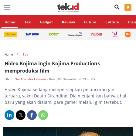
×
Home
Tek
Gadget
Review
Future
Culture
Insi
Home
Tek
Hideo Kojima ingin Kojima Productions
memproduksi film
Oleh:
Nur Chandra Laksana
- Rabu, 06 November 2019 08:05
Hideo Kojima sedang mempersiapkan peluncuran gim
terbaru, yakni Death Stranding. Dia menjanjikan banyak hal
baru yang akan dialami para gamer melalui gim tersebut.