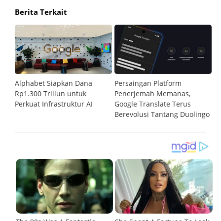
Berita Terkait
r
Alphabet Siapkan Dana
Persaingan Platform
Go
sa
Rp1.300 Triliun untuk
Penerjemah Memanas,
G
Perkuat Infrastruktur AI
Google Translate Terus
C
Berevolusi Tantang Duolingo
S