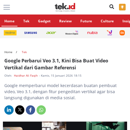
×
Home
Tek
Gadget
Review
Future
Culture
Insi
Home
Tek
Google Perbarui Veo 3.1, Kini Bisa Buat Video
Vertikal dari Gambar Referensi
Oleh:
Haidhar Ali Faqih
- Kamis, 15 Januari 2026 18:15
Google memperbarui model kecerdasan buatan pembuat
video, Veo 3.1, dengan fitur pengeditan vertikal agar bisa
langsung digunakan di media sosial.