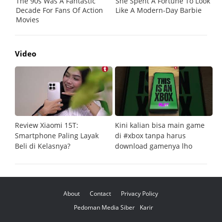
Video
Review Xiaomi 15T:
Kini kalian bisa main game
Pe
Smartphone Paling Layak
di #xbox tanpa harus
fi
Beli di Kelasnya?
download gamenya lho
G
About
Contact
Privacy Policy
Pedoman Media Siber
Karir