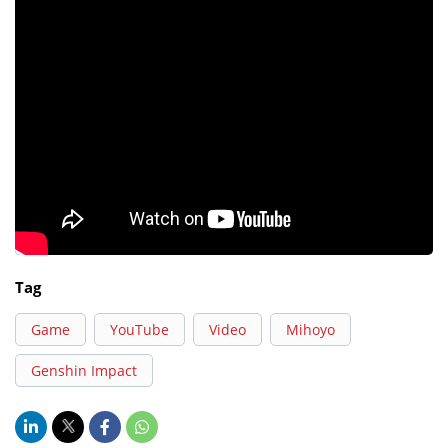
Tag
Game
YouTube
Video
Mihoyo
Genshin Impact