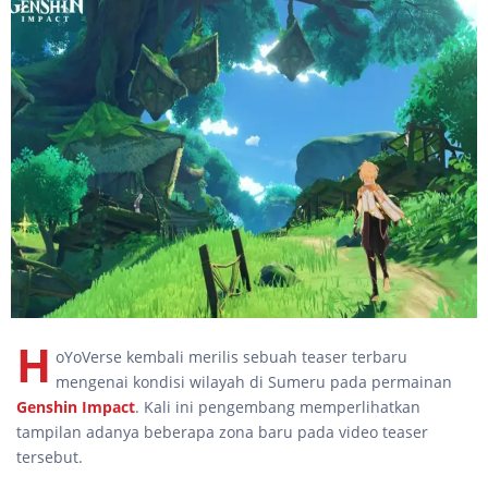
H
oYoVerse kembali merilis sebuah teaser terbaru
mengenai kondisi wilayah di Sumeru pada permainan
Genshin Impact
. Kali ini pengembang memperlihatkan
tampilan adanya beberapa zona baru pada video teaser
tersebut.