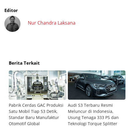
Editor
Nur Chandra Laksana
Berita Terkait
l
Pabrik Cerdas GAC Produksi
Audi S3 Terbaru Resmi
K
 dan
Satu Mobil Tiap 53 Detik,
Meluncur di Indonesia,
d
lan
Standar Baru Manufaktur
Usung Tenaga 333 PS dan
K
Otomotif Global
Teknologi Torque Splitter
M