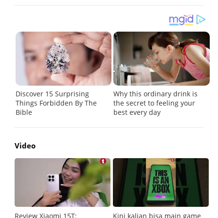
Video
Review Xiaomi 15T:
Kini kalian bisa main game
Pe