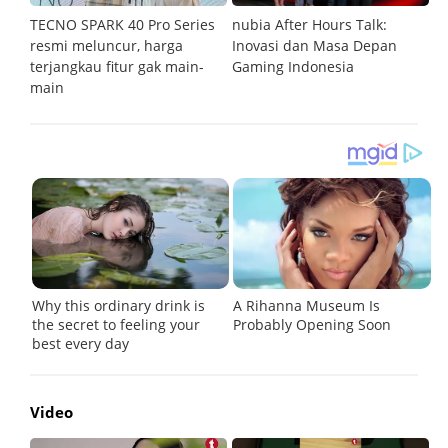
an
TECNO SPARK 40 Pro Series
nubia After Hours Talk:
M
resmi meluncur, harga
Inovasi dan Masa Depan
S
terjangkau fitur gak main-
Gaming Indonesia
main
Video