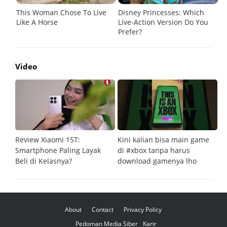
Video
Review Xiaomi 15T:
Kini kalian bisa main game
Pe
Smartphone Paling Layak
di #xbox tanpa harus
fi
Beli di Kelasnya?
download gamenya lho
G
About
Contact
Privacy Policy
Pedoman Media Siber
Karir