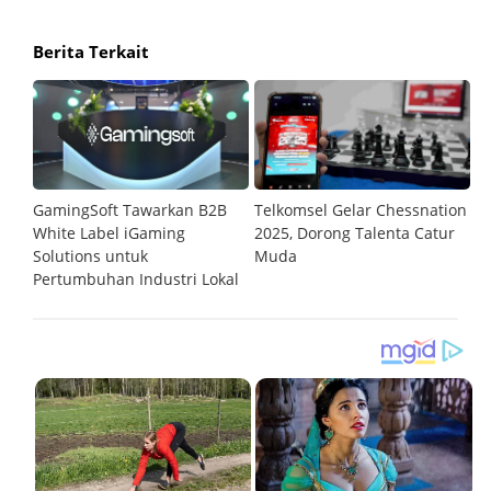
Berita Terkait
GamingSoft Tawarkan B2B
Telkomsel Gelar Chessnation
T
al
White Label iGaming
2025, Dorong Talenta Catur
P
Solutions untuk
Muda
O
Pertumbuhan Industri Lokal