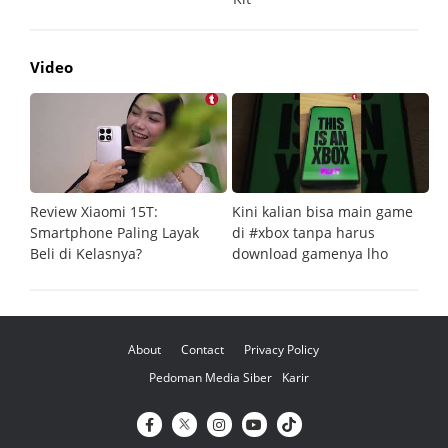
Video
Review Xiaomi 15T:
Kini kalian bisa main game
Pe
Smartphone Paling Layak
di #xbox tanpa harus
fi
Beli di Kelasnya?
download gamenya lho
G
About
Contact
Privacy Policy
Pedoman Media Siber
Karir