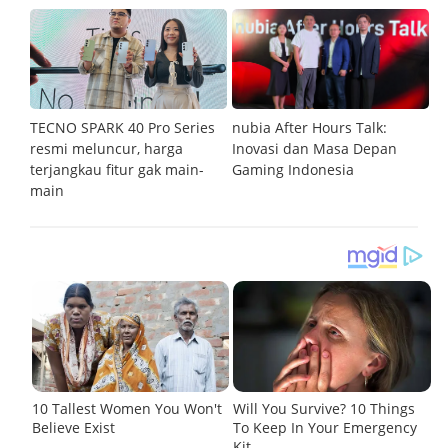
an
TECNO SPARK 40 Pro Series
nubia After Hours Talk:
M
resmi meluncur, harga
Inovasi dan Masa Depan
S
terjangkau fitur gak main-
Gaming Indonesia
main