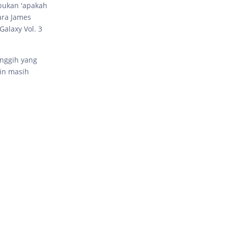
bukan 'apakah
ara James
alaxy Vol. 3
anggih yang
kin masih