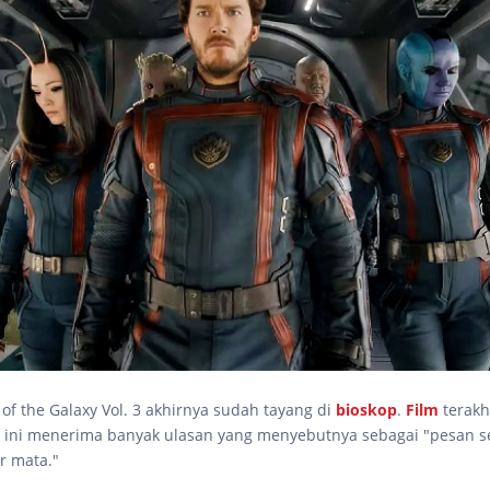
of the Galaxy Vol. 3 akhirnya sudah tayang di
bioskop
.
Film
terakh
 ini menerima banyak ulasan yang menyebutnya sebagai "pesan se
r mata."