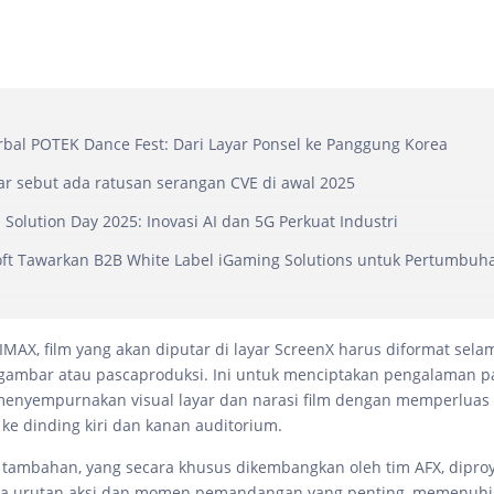
bal POTEK Dance Fest: Dari Layar Ponsel ke Panggung Korea
r sebut ada ratusan serangan CVE di awal 2025
 Solution Day 2025: Inovasi AI dan 5G Perkuat Industri
t Tawarkan B2B White Label iGaming Solutions untuk Pertumbuha
IMAX, film yang akan diputar di layar ScreenX harus diformat sela
gambar atau pascaproduksi. Ini untuk menciptakan pengalaman 
menyempurnakan visual layar dan narasi film dengan memperluas
 ke dinding kiri dan kanan auditorium.
ra tambahan, yang secara khusus dikembangkan oleh tim AFX, dipro
ma urutan aksi dan momen pemandangan yang penting, memenuhi