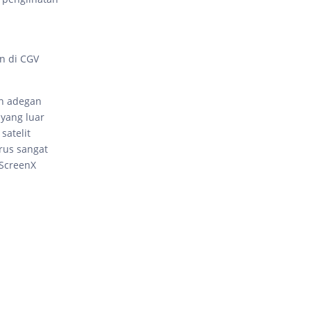
n di CGV
an adegan
 yang luar
satelit
rus sangat
 ScreenX