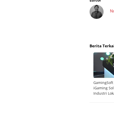
Editor
N
Berita Terka
rong
Telkomsel Sabet 6 Penghargaan Internasional
GamingSoft
Ookla 2025
iGaming So
Industri Lok