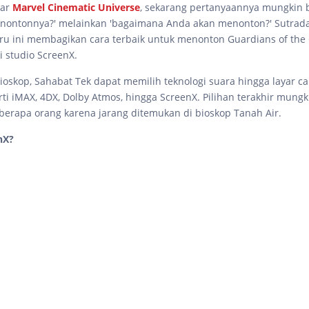
mar
Marvel Cinematic Universe
, sekarang pertanyaannya mungkin 
nontonnya?' melainkan 'bagaimana Anda akan menonton?' Sutrad
u ini membagikan cara terbaik untuk menonton Guardians of the G
i studio ScreenX.
ioskop, Sahabat Tek dapat memilih teknologi suara hingga layar c
rti iMAX, 4DX, Dolby Atmos, hingga ScreenX. Pilihan terakhir mung
erapa orang karena jarang ditemukan di bioskop Tanah Air.
nX?