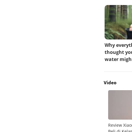
Video
do
Unboxing Galaxy A26 5G
Review Xiao
Beli di Kela