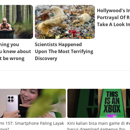
mi 15T: Smartphone Paling Layak
Kini kalian bisa main game di #
snya?
harus download gamenya lho