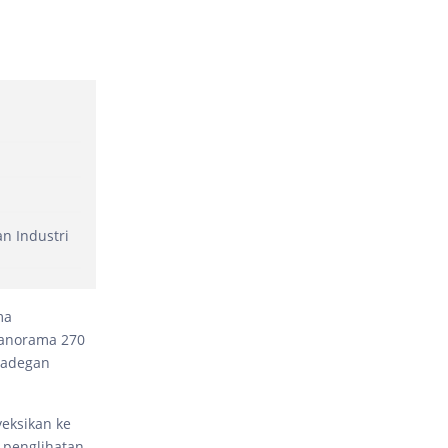
n Industri
ma
panorama 270
 adegan
yeksikan ke
 penglihatan