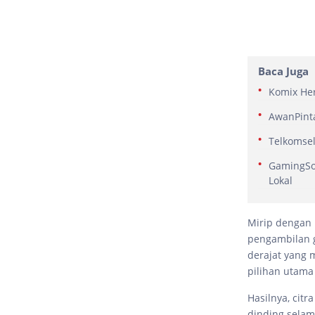
Baca Juga
Komix Her
AwanPinta
Telkomsel
GamingSof
Lokal
Mirip dengan 
pengambilan 
derajat yang 
pilihan utama
Hasilnya, cit
dinding sela