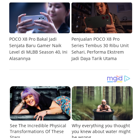
POCO X8 Pro Bakal Jadi
Penjualan POCO X8 Pro
P
asi
Senjata Baru Gamer Naik
Series Tembus 30 Ribu Unit
Me
Level di MLBB Season 40, Ini
Sehari, Performa Ekstrem
G
Alasannya
Jadi Daya Tarik Utama