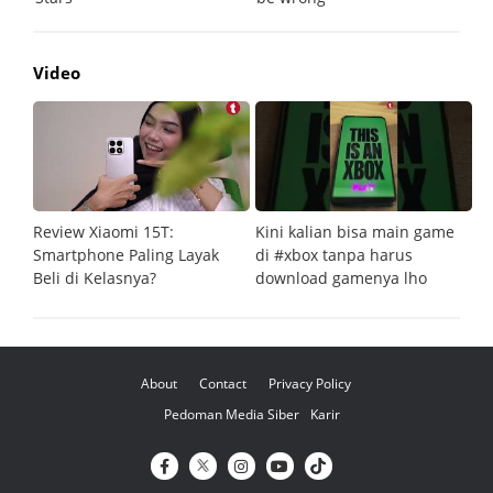
Video
Review Xiaomi 15T:
Kini kalian bisa main game
Pe
Smartphone Paling Layak
di #xbox tanpa harus
fi
Beli di Kelasnya?
download gamenya lho
G
About
Contact
Privacy Policy
Pedoman Media Siber
Karir