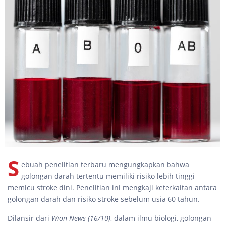
S
ebuah penelitian terbaru mengungkapkan bahwa
golongan darah tertentu memiliki risiko lebih tinggi
memicu stroke dini. Penelitian ini mengkaji keterkaitan antara
golongan darah dan risiko stroke sebelum usia 60 tahun.
Dilansir dari
Wion News (16/10)
, dalam ilmu biologi, golongan