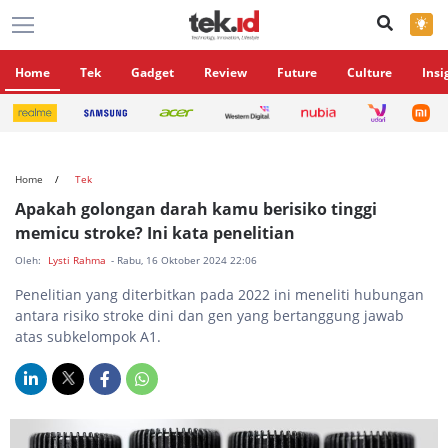
×
Home
Tek
Gadget
Review
Future
Culture
Insi
Home
Tek
Apakah golongan darah kamu berisiko tinggi
memicu stroke? Ini kata penelitian
Oleh:
Lysti Rahma
- Rabu, 16 Oktober 2024 22:06
Penelitian yang diterbitkan pada 2022 ini meneliti hubungan
antara risiko stroke dini dan gen yang bertanggung jawab
atas subkelompok A1.