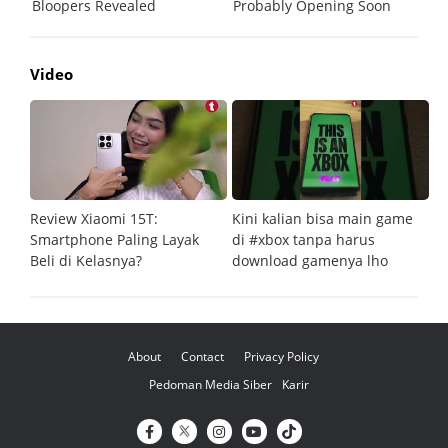
Video
Review Xiaomi 15T:
Kini kalian bisa main game
Pe
Smartphone Paling Layak
di #xbox tanpa harus
fi
Beli di Kelasnya?
download gamenya lho
G
About
Contact
Privacy Policy
Pedoman Media Siber
Karir