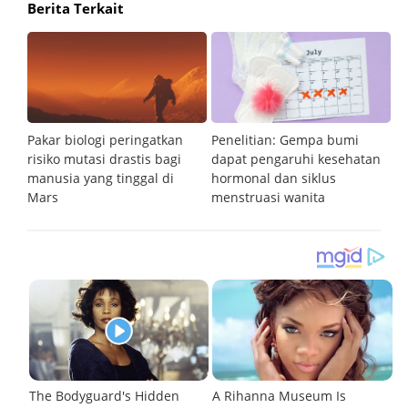
Berita Terkait
an
Pakar biologi peringatkan
Penelitian: Gempa bumi
S
ti,
risiko mutasi drastis bagi
dapat pengaruhi kesehatan
pl
manusia yang tinggal di
hormonal dan siklus
a
Mars
menstruasi wanita
d