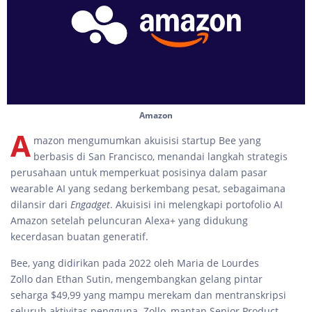
Amazon
A
mazon mengumumkan akuisisi startup Bee yang
berbasis di San Francisco, menandai langkah strategis
perusahaan untuk memperkuat posisinya dalam pasar
wearable AI yang sedang berkembang pesat, sebagaimana
dilansir dari
Engadget
. Akuisisi ini melengkapi portofolio AI
Amazon setelah peluncuran Alexa+ yang didukung
kecerdasan buatan generatif.
Bee, yang didirikan pada 2022 oleh Maria de Lourdes
Zollo dan Ethan Sutin, mengembangkan gelang pintar
seharga $49,99 yang mampu merekam dan mentranskripsi
seluruh aktivitas pengguna. Zollo, mantan Senior Product