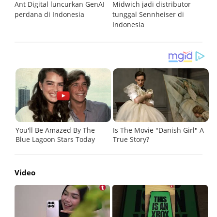
G
Ant Digital luncurkan GenAI
Midwich jadi distributor
V
perdana di Indonesia
tunggal Sennheiser di
ki
Indonesia
Video