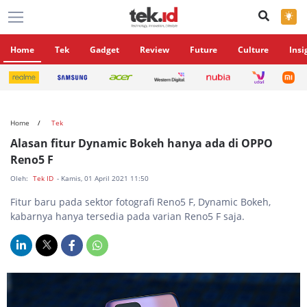
×
Home
Tek
Gadget
Review
Future
Culture
Insi
Home
Tek
Alasan fitur Dynamic Bokeh hanya ada di OPPO
Reno5 F
Oleh:
Tek ID
- Kamis, 01 April 2021 11:50
Fitur baru pada sektor fotografi Reno5 F, Dynamic Bokeh,
kabarnya hanya tersedia pada varian Reno5 F saja.