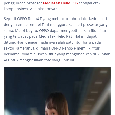
penggunaan prosesor
MediaTek Helio P95
sebagai otak
komputasinya. Apa alasannya?
Seperti OPPO Reno4 F yang meluncur tahun lalu, kedua seri
dengan embel-embel F ini menggunakan seri prosesor yang
sama. Meski begitu, OPPO dapat mengoptimalkan fitur-fitur
yang terdapat pada MediaTek Helio P95. Hal ini dapat
ditunjukkan dengan hadirnya salah satu fitur baru pada
sektor kameranya, di mana OPPO Reno5 F memiliki fitur
bernama Dynamic Bokeh, fitur yang mengandalkan dukungan
AI untuk menghasilkan foto yang unik ini.